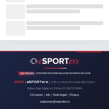
STRETTOWEB
METEOWEB
CALCIOWEB
SPORTFAIR
MITINDO
NETWORK
2026
eSPORTers
|
|
Tutte le notizie dal mondo degli eSport
Editore Ergo Digital srl | PIVA e CF 09275370964
Chi siamo
|
Info
|
Note legali
|
Privacy
redazione@esporters.it