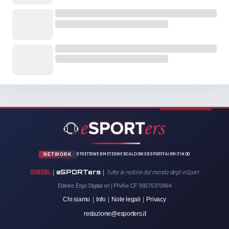
STRETTOWEB
METEOWEB
CALCIOWEB
SPORTFAIR
MITINDO
NETWORK
2026
eSPORTers
|
|
Tutte le notizie dal mondo degli eSport
Editore Ergo Digital srl | PIVA e CF 09275370964
Chi siamo
|
Info
|
Note legali
|
Privacy
redazione@esporters.it