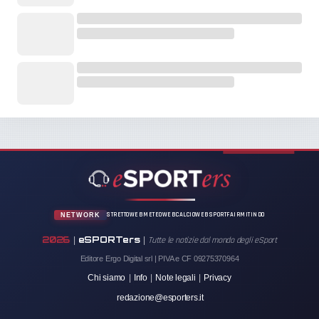
STRETTOWEB
METEOWEB
CALCIOWEB
SPORTFAIR
MITINDO
NETWORK
2026
eSPORTers
|
|
Tutte le notizie dal mondo degli eSport
Editore Ergo Digital srl | PIVA e CF 09275370964
Chi siamo
|
Info
|
Note legali
|
Privacy
redazione@esporters.it