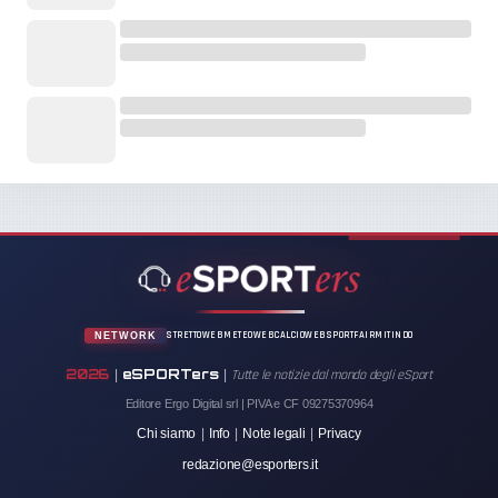
STRETTOWEB
METEOWEB
CALCIOWEB
SPORTFAIR
MITINDO
NETWORK
2026
eSPORTers
|
|
Tutte le notizie dal mondo degli eSport
Editore Ergo Digital srl | PIVA e CF 09275370964
Chi siamo
|
Info
|
Note legali
|
Privacy
redazione@esporters.it