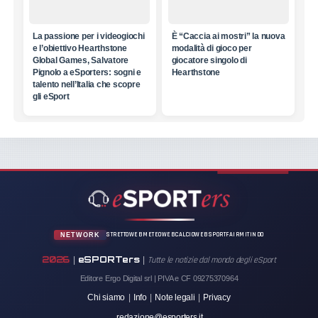
La passione per i videogiochi
È “Caccia ai mostri” la nuova
e l’obiettivo Hearthstone
modalità di gioco per
Global Games, Salvatore
giocatore singolo di
Pignolo a eSporters: sogni e
Hearthstone
talento nell’Italia che scopre
gli eSport
STRETTOWEB
METEOWEB
CALCIOWEB
SPORTFAIR
MITINDO
NETWORK
2026
eSPORTers
|
|
Tutte le notizie dal mondo degli eSport
Editore Ergo Digital srl | PIVA e CF 09275370964
Chi siamo
|
Info
|
Note legali
|
Privacy
redazione@esporters.it