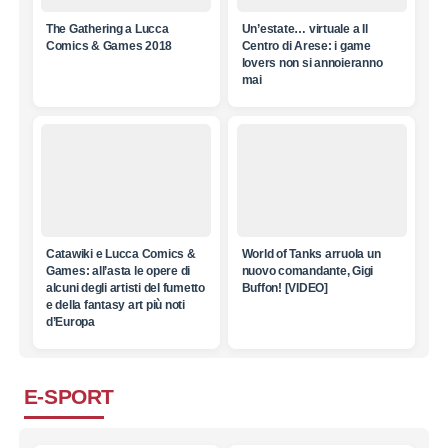
The Gathering a Lucca
Un’estate… virtuale a Il
Comics & Games 2018
Centro di Arese: i game
lovers non si annoieranno
mai
Catawiki e Lucca Comics &
World of Tanks arruola un
Games: all’asta le opere di
nuovo comandante, Gigi
alcuni degli artisti del fumetto
Buffon! [VIDEO]
e della fantasy art più noti
d’Europa
E-SPORT