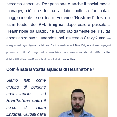
percorso esportivo. Per passione è anche il social media
manager, ciò che lo ha aiutato molto a far notare
maggiormente i suoi team. Federico ‘
Boshfred
‘ Bosi è il
team leader dei
VFL Enigma
, dopo essere passato a
Hearthstone da Magic, ha avuto rapidamente dei risultati
abbastanza buoni, unendosi poi insieme a CrazyKuma
a un
altro gruppo di ragazzi guidati da Michael. Da lì, sono diventati il Team Enigma e si sono impegnati
per crescere. Sotto i VFL ha già portato dei risultati tra cui la qualificazione alla finale del
Be The One
della Red Star Gaming a Roma e la vittoria a Forlì del
Tavern Heroes
.
Com’è nata la vostra squadra di Hearthstone?
Siamo nati come
gruppo di persone
appassionate ad
Hearthstone sotto
il
nome di
Team
Enigma
. Guidati dalla