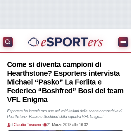
Come si diventa campioni di
Hearthstone? Esporters intervista
Michael “Pasko” La Ferlita e
Federico “Boshfred” Bosi del team
VFL Enigma
Esporters ha intervistato due dei volti italiani della scena competitiva di
Hearthstone: Pasko e Boshfred della squadra VFL Enigma!
di
Claudia Toscano
•
21 Marzo 2018 alle 16:32