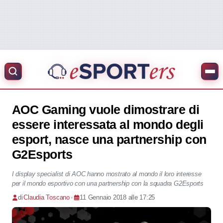
AOC Gaming vuole dimostrare di
essere interessata al mondo degli
esport, nasce una partnership con
G2Esports
I display specialist di AOC hanno mostrato al mondo il loro interesse
per il mondo esportivo con una partnership con la squadra G2Esports
di
Claudia Toscano
•
11 Gennaio 2018 alle 17:25