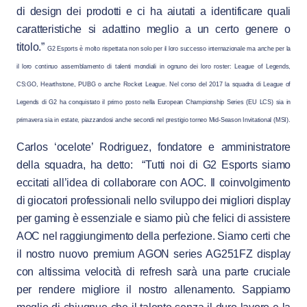
di design dei prodotti e ci ha aiutati a identificare quali
caratteristiche si adattino meglio a un certo genere o
titolo.”
G2 Esports è molto rispettata non solo per il loro successo internazionale ma anche per la
il loro continuo assemblamento di talenti mondiali in ognuno dei loro roster: League of Legends,
CS:GO, Hearthstone, PUBG o anche Rocket League. Nel corso del 2017 la squadra di League of
Legends di G2 ha conquistato il primo posto nella European Championship Series (EU LCS) sia in
primavera sia in estate, piazzandosi anche secondi nel prestigio torneo Mid-Season Invitational (MSI).
Carlos ‘ocelote’ Rodriguez, fondatore e amministratore
della squadra, ha detto: “Tutti noi di G2 Esports siamo
eccitati all’idea di collaborare con AOC. Il coinvolgimento
di giocatori professionali nello sviluppo dei migliori display
per gaming è essenziale e siamo più che felici di assistere
AOC nel raggiungimento della perfezione. Siamo certi che
il nostro nuovo premium AGON series AG251FZ display
con altissima velocità di refresh sarà una parte cruciale
per rendere migliore il nostro allenamento. Sappiamo