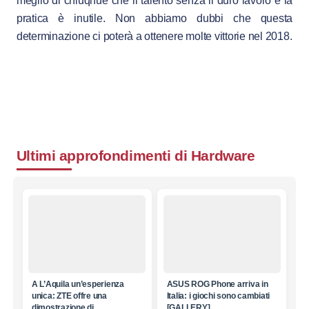
meglio di chiuqnue che il talento senza il duro lavoro e la
pratica è inutile. Non abbiamo dubbi che questa
determinazione ci poterà a ottenere molte vittorie nel 2018.
Ultimi approfondimenti di
Hardware
A L’Aquila un’esperienza
ASUS ROG Phone arriva in
unica: ZTE offre una
Italia: i giochi sono cambiati
dimostrazione di
[GALLERY]