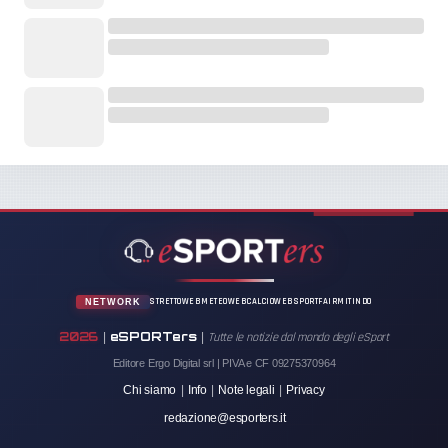
STRETTOWEB
METEOWEB
CALCIOWEB
SPORTFAIR
MITINDO
NETWORK
2026
eSPORTers
|
|
Tutte le notizie dal mondo degli eSport
Editore Ergo Digital srl | PIVA e CF 09275370964
Chi siamo
|
Info
|
Note legali
|
Privacy
redazione@esporters.it