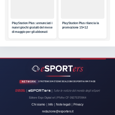
PlayStation Plus: annunciati i
PlayStation Plus rilancia la
nuovi giochi gratuiti del mese
promozione 15×12
di maggio per gli abbonati
STRETTOWEB
METEOWEB
CALCIOWEB
SPORTFAIR
MITINDO
NETWORK
2026
eSPORTers
|
|
Tutte le notizie dal mondo degli eSport
Editore Ergo Digital srl | PIVA e CF 09275370964
Chi siamo
|
Info
|
Note legali
|
Privacy
redazione@esporters.it