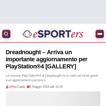
Dreadnought – Arriva un
importante aggiornamento per
PlayStation®4 [GALLERY]
La versione PlayStation®4 di Dreadnought fa un salto nel futuro grazie
a un aggiornamento pazzesco
di
Rita Caridi
•
5 Maggio 2018 alle 15:26