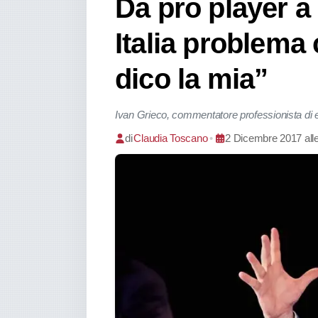
Da pro player a
Italia problema 
dico la mia”
Ivan Grieco, commentatore professionista di es
di
Claudia Toscano
•
2 Dicembre 2017 all