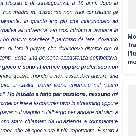
da piccolo e di conseguenza, a 18 anni, dopo la
à, mia madre mi disse: “se non vuoi continuare gli
iustamente, in quanto ero più che intenzionato ad
rnativa all’università. Ho così iniziato a lavorare in
Mo
lì ho dovuto scegliere il percorso da fare, dovendo
Tra
e, di fare il player, che richiedeva diverse ore di
l’i
decenti. Sono una persona abbastanza competitiva,
mo
 gioco e sono al vertice oppure preferisco non
onare questo mondo e non essendoci ancora una
tore, di caster, come viene chiamato nel nostro
vo”.
Ho iniziato a farlo per passione, nessuno mi
ornei online e io commentavo in streaming oppure
agavano il viaggio o l’albergo per andare dal vivo a
 sono stato chiamato da un’azienda a commentare
er, che all’epoca era il più importante. È stato il