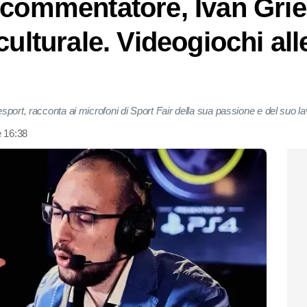
 commentatore, Ivan Grie
culturale. Videogiochi al
port, racconta ai microfoni di Sport Fair della sua passione e del suo l
e 16:38