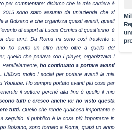
to per commentare: diciamo che la mia carriera è
nel 2015 sono stato assunto da un’azienda che si
Mi
e a Bolzano e che organizza questi eventi, questi
Re
 l’evento di esport al Lucca Comics di quest’anno
è
un
asi due anni. Da Roma mi sono così trasferito a
pr
o ho avuto un altro ruolo oltre a quello del
, quello che parlava con i player, organizzava i
e. Parallelamente,
ho continuato a portare avanti
.
Utilizzo molto i social per portare avanti la mia
su Youtube. Ho sempre portato avanti più cose per
nerale il settore perché alla fine è quello il mio
escono tutti e cresco anche io: ho visto questa
e tutti.
Quello che rende qualcosa importante e
 seguirlo. Il pubblico è la cosa più importante in
Dopo Bolzano, sono tornato a Roma, quasi un anno