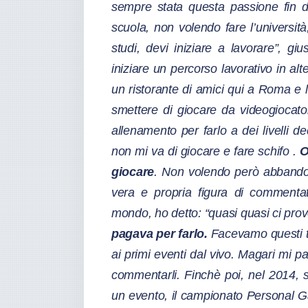
sempre stata questa passione fin 
scuola, non volendo fare l’universit
studi, devi iniziare a lavorare”, g
iniziare un percorso lavorativo in alte
un ristorante di amici qui a Roma e 
smettere di giocare da videogiocator
allenamento per farlo a dei livelli 
non mi va di giocare e fare schifo
.
O
giocare
. Non volendo però abband
vera e propria figura di commenta
mondo, ho detto: “quasi quasi ci pro
pagava per farlo.
Facevamo questi t
ai primi eventi dal vivo. Magari mi p
commentarli. Finchè poi, nel 2014,
un evento, il campionato Personal Gam