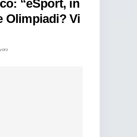
co: “eSport, in
le Olimpiadi? Vi
avoro