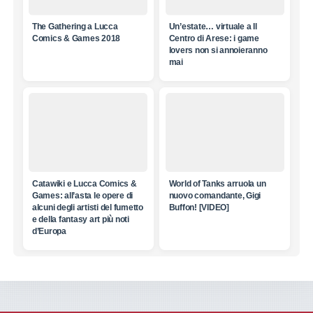
The Gathering a Lucca
Un’estate… virtuale a Il
Comics & Games 2018
Centro di Arese: i game
lovers non si annoieranno
mai
Catawiki e Lucca Comics &
World of Tanks arruola un
Games: all’asta le opere di
nuovo comandante, Gigi
alcuni degli artisti del fumetto
Buffon! [VIDEO]
e della fantasy art più noti
d’Europa