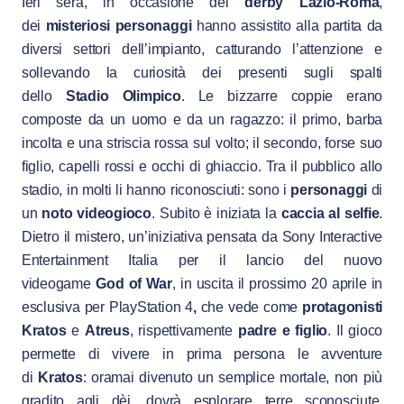
Ieri sera, in occasione del
derby Lazio-Roma
,
dei
misteriosi personaggi
hanno assistito alla partita da
diversi settori dell’impianto, catturando l’attenzione e
sollevando la curiosità dei presenti sugli spalti
dello
Stadio Olimpico
. Le bizzarre coppie erano
composte da un uomo e da un ragazzo: il primo, barba
incolta e una striscia rossa sul volto; il secondo, forse suo
figlio, capelli rossi e occhi di ghiaccio. Tra il pubblico allo
stadio, in molti li hanno riconosciuti: sono i
personaggi
di
un
noto videogioco
. Subito è iniziata la
caccia al selfie
.
Dietro il mistero, un’iniziativa pensata da Sony Interactive
Entertainment Italia per il lancio del nuovo
videogame
God of War
, in uscita il prossimo 20 aprile in
esclusiva per PlayStation 4
,
che vede come
protagonisti
Kratos
e
Atreus
, rispettivamente
padre e figlio
. Il gioco
permette di vivere in prima persona le avventure
di
Kratos
: oramai divenuto un semplice mortale, non più
gradito agli dèi, dovrà esplorare terre sconosciute,