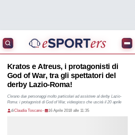
Kratos e Atreus, i protagonisti di
God of War, tra gli spettatori del
derby Lazio-Roma!
C'erano due personaggi molto particolari ad assistere al derby Lazio-
Roma: i protagonisti di God of War, videogioco che uscirà il 20 aprile
di
Claudia Toscano
•
16 Aprile 2018 alle 11:35