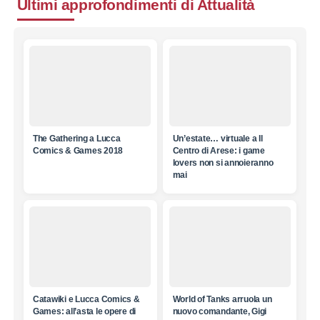
Ultimi approfondimenti di
Attualità
The Gathering a Lucca
Un’estate… virtuale a Il
Comics & Games 2018
Centro di Arese: i game
lovers non si annoieranno
mai
Catawiki e Lucca Comics &
World of Tanks arruola un
Games: all’asta le opere di
nuovo comandante, Gigi