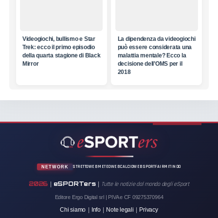
Videogiochi, bullismo e Star
La dipendenza da videogiochi
Trek: ecco il primo episodio
può essere considerata una
della quarta stagione di Black
malattia mentale? Ecco la
Mirror
decisione dell’OMS per il
2018
STRETTOWEB
METEOWEB
CALCIOWEB
SPORTFAIR
MITINDO
NETWORK
2026
eSPORTers
|
|
Tutte le notizie dal mondo degli eSport
Editore Ergo Digital srl | PIVA e CF 09275370964
Chi siamo
|
Info
|
Note legali
|
Privacy