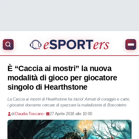
È “Caccia ai mostri” la nuova
modalità di gioco per giocatore
singolo di Hearthstone
La Caccia ai mostri di Hearthstone ha inizio! Armati di coraggio e carte,
i giocatori dovranno cercare di spezzare la maledizione di Boscotetro
di
Claudia Toscano
•
27 Aprile 2018 alle 10:00