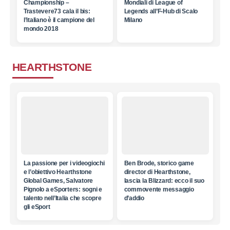
Championship –
Mondiali di League of
Trastevere73 cala il bis:
Legends all’F-Hub di Scalo
l’italiano è il campione del
Milano
mondo 2018
HEARTHSTONE
La passione per i videogiochi
Ben Brode, storico game
e l’obiettivo Hearthstone
director di Hearthstone,
Global Games, Salvatore
lascia la Blizzard: ecco il suo
Pignolo a eSporters: sogni e
commovente messaggio
talento nell’Italia che scopre
d’addio
gli eSport