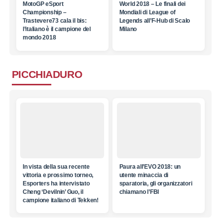
MotoGP eSport
World 2018 – Le finali dei
Championship –
Mondiali di League of
Trastevere73 cala il bis:
Legends all’F-Hub di Scalo
l’italiano è il campione del
Milano
mondo 2018
PICCHIADURO
In vista della sua recente
Paura all’EVO 2018: un
vittoria e prossimo torneo,
utente minaccia di
Esporters ha intervistato
sparatoria, gli organizzatori
Cheng ‘Devilnin’ Guo, il
chiamano l’FBI
campione italiano di Tekken!