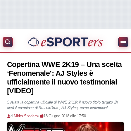
Copertina WWE 2K19 – Una scelta
‘Fenomenale’: AJ Styles è
ufficialmente il nuovo testimonial
[VIDEO]
Svelata la copertina ufficiale di WWE 2K19: il nuovo titolo targato 2K
avrà il campione di SmackDown, AJ Styles, come testimonial
di
Mirko Spadaro
•
18 Giugno 2018 alle 17:50