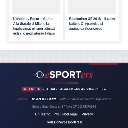
University Esports Series –
Blockathon UE 2018 – Il team
Alla Statale di Milano la
italiano Cryptomice si
finalissima: gli sport digitali
aggiudica il concorso
entrano negli atenei italiani
STRETTOWEB
METEOWEB
CALCIOWEB
SPORTFAIR
MITINDO
NETWORK
2026
eSPORTers
|
|
Tutte le notizie dal mondo degli eSport
Editore Ergo Digital srl | PIVA e CF 09275370964
Chi siamo
|
Info
|
Note legali
|
Privacy
redazione@esporters.it