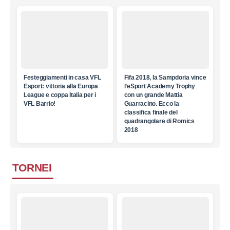
Festeggiamenti in casa VFL
Fifa 2018, la Sampdoria vince
Esport: vittoria alla Europa
l’eSport Academy Trophy
League e coppa Italia per i
con un grande Mattia
VFL Barrio!
Guarracino. Ecco la
classifica finale del
quadrangolare di Romics
2018
TORNEI