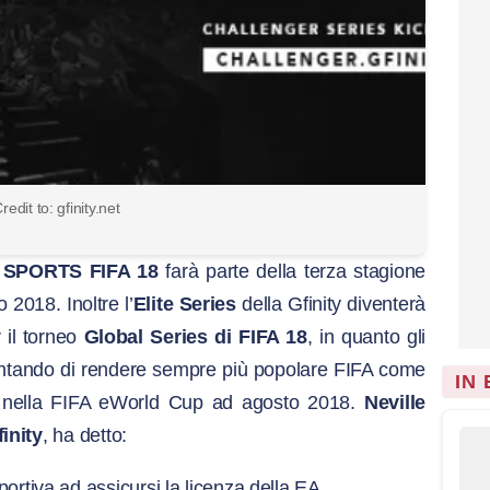
redit to: gfinity.net
 SPORTS FIFA 18
farà parte della terza stagione
 2018. Inoltre l’
Elite Series
della Gfinity diventerà
 il torneo
Global Series di FIFA 18
, in quanto gli
tentando di rendere sempre più popolare FIFA come
IN
oi nella FIFA eWorld Cup ad agosto 2018.
Neville
inity
, ha detto:
ortiva ad assicursi la licenza della EA