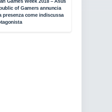
lan Games Week 2018 – Asus
public of Gamers annuncia
a presenza come indiscussa
otagonista