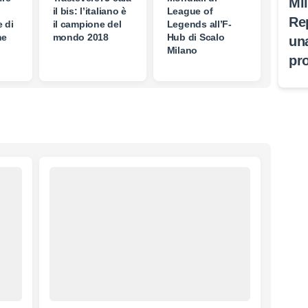
Mi
il bis: l’italiano è
League of
Re
 di
il campione del
Legends all’F-
ne
mondo 2018
Hub di Scalo
un
Milano
pr