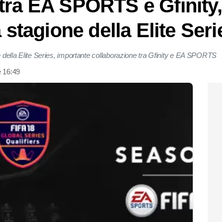
tra EA SPORTS e Gfinity,
a stagione della Elite Seri
ne della Elite Series, importante collaborazione tra Gfinity e EA SPORTS
e 16:49