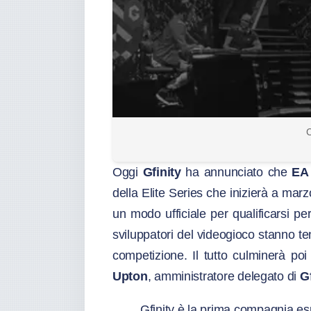
C
Oggi
Gfinity
ha annunciato che
EA
della Elite Series che inizierà a marzo
un modo ufficiale per qualificarsi per
sviluppatori del videogioco stanno 
competizione. Il tutto culminerà p
Upton
, amministratore delegato di
Gf
Gfinity è la prima compagnia esp