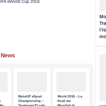
a FIFA eWorld Cup 2018.
Mo
Tra
l’i
mo
News
MotoGP eSport
World 2018 – Le
a
Championship –
finali dei
fre
Trastevere73 cala
Mondiali di