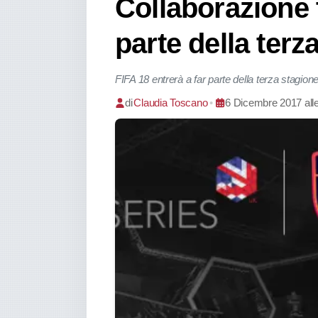
Collaborazione 
parte della terz
FIFA 18 entrerà a far parte della terza stagio
di
Claudia Toscano
•
6 Dicembre 2017 all