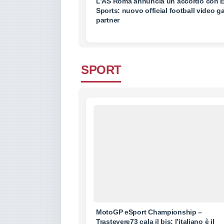
L’AS Roma annuncia un accordo con 
Sports: nuovo official football video 
partner
SPORT
MotoGP eSport Championship –
Trastevere73 cala il bis: l’italiano è il