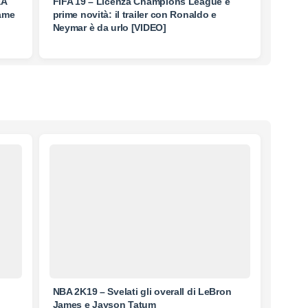
EA
FIFA 19 – Licenza Champions League e
game
prime novità: il trailer con Ronaldo e
Neymar è da urlo [VIDEO]
NBA 2K19 – Svelati gli overall di LeBron
James e Jayson Tatum