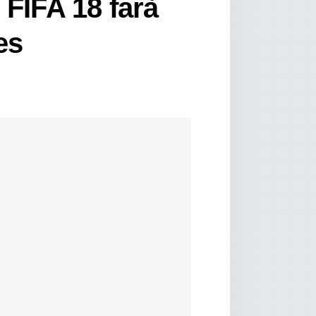
 FIFA 18 farà
es