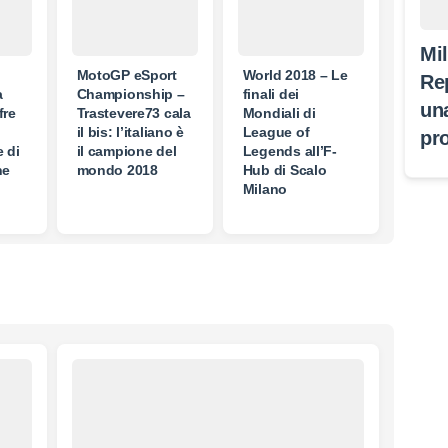
Mi
MotoGP eSport
World 2018 – Le
Re
a
Championship –
finali dei
un
fre
Trastevere73 cala
Mondiali di
il bis: l’italiano è
League of
pr
 di
il campione del
Legends all’F-
ne
mondo 2018
Hub di Scalo
Milano