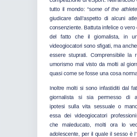
competizione di eSport. Nell’articol
tutto il mondo: “s
ome of the athlet
giudicare dall’aspetto di alcuni a
consenziente. Battuta infelice o vero 
del fatto che il giornalista, in 
videogiocatori sono sfigati, ma anche
essere stuprati. Comprensibile la r
umorismo mal visto da molti al giorn
quasi come se fosse una cosa normale
Inoltre molti si sono infastiditi dal fa
giornalista si sia permesso di 
ipotesi sulla vita sessuale o man
essa dei videogiocatori professionis
che maleducato, molti ora lo v
adolescente, per il quale il sesso è 