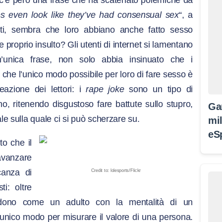
o c’è però una frase che ha scatenato polemiche da
es even look like they’ve had consensual sex
“, a
tleti, sembra che loro abbiano anche fatto sesso
e proprio insulto? Gli utenti di internet si lamentano
un’unica frase, non solo abbia insinuato che i
 che l’unico modo possibile per loro di fare sesso è
eazione dei lettori: i
rape joke
sono un tipo di
o, ritenendo disgustoso fare battute sullo stupro,
Ga
 sulla quale ci si può scherzare su.
mil
eS
tto che il
avanzare
canza di
Credit to: lolesports/Flickr
ti: oltre
edono come un adulto con la mentalità di un
l’unico modo per misurare il valore di una persona.