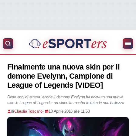
Finalmente una nuova skin per il
demone Evelynn, Campione di
League of Legends [VIDEO]
Dopo anni di attesa, anche il demone Evelynn ha ricevuto una nuova
skin in League of Legends: un video la mostra in tutta la sua bellezza
di
Claudia Toscano
•
18 Aprile 2018 alle 11:53