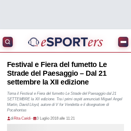
Festival e Fiera del fumetto Le
Strade del Paesaggio – Dal 21
settembre la XII edizione
Torna il Festival e Fiera del fumetto Le Strade del Paesaggio dal 21
SETTEMBRE la XII edizione. Tra i primi ospiti annunciati Miguel Angel
Martin, David Lloyd, autore di V for Vendetta e il disegnatore di
Pocahontas
di
Rita Caridi
•
3 Luglio 2018 alle 11:21