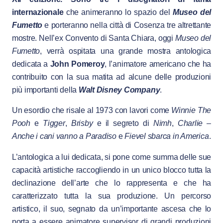
internazionale
che animeranno lo spazio del
Museo del
Fumetto
e porteranno nella città di Cosenza tre altrettante
mostre. Nell’ex Convento di Santa Chiara, oggi
Museo del
Fumetto
, verrà ospitata una grande mostra antologica
dedicata a
John Pomeroy
, l’animatore americano che ha
contribuito con la sua matita ad alcune delle produzioni
più importanti della
Walt Disney Company
.
Un esordio che risale al 1973 con lavori come
Winnie The
Pooh
e
Tigger
,
Brisby
e il segreto di
Nimh
,
Charlie
–
Anche i cani vanno a Paradiso
e
Fievel sbarca in America
.
L’antologica a lui dedicata, si pone come summa delle sue
capacità artistiche raccogliendo in un unico blocco tutta la
declinazione dell’arte che lo rappresenta e che ha
caratterizzato tutta la sua produzione. Un percorso
artistico, il suo, segnato da un’importante ascesa che lo
porta a essere animatore supervisor di grandi produzioni