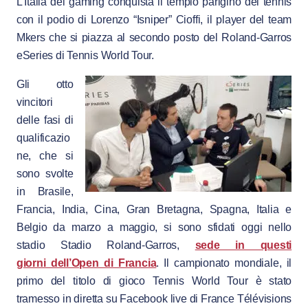
L’Italia del gaming conquista il tempio parigino del tennis
con il podio di Lorenzo “Isniper” Cioffi, il player del team
Mkers che si piazza al secondo posto del Roland-Garros
eSeries di Tennis World Tour.
Gli otto
vincitori
delle fasi di
qualificazio
ne, che si
sono svolte
in Brasile,
Francia, India, Cina, Gran Bretagna, Spagna, Italia e
Belgio da marzo a maggio, si sono sfidati oggi nello
stadio Stadio Roland-Garros,
sede in questi
giorni dell’Open di Francia
. Il campionato mondiale, il
primo del titolo di gioco Tennis World Tour è stato
tramesso in diretta su Facebook live di France Télévisions