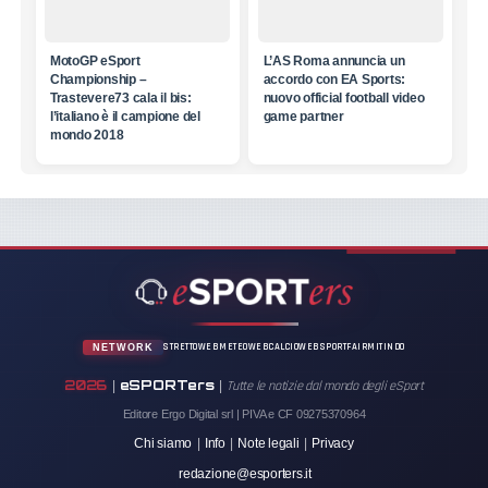
MotoGP eSport
L’AS Roma annuncia un
Championship –
accordo con EA Sports:
Trastevere73 cala il bis:
nuovo official football video
l’italiano è il campione del
game partner
mondo 2018
STRETTOWEB
METEOWEB
CALCIOWEB
SPORTFAIR
MITINDO
NETWORK
2026
eSPORTers
|
|
Tutte le notizie dal mondo degli eSport
Editore Ergo Digital srl | PIVA e CF 09275370964
Chi siamo
|
Info
|
Note legali
|
Privacy
redazione@esporters.it