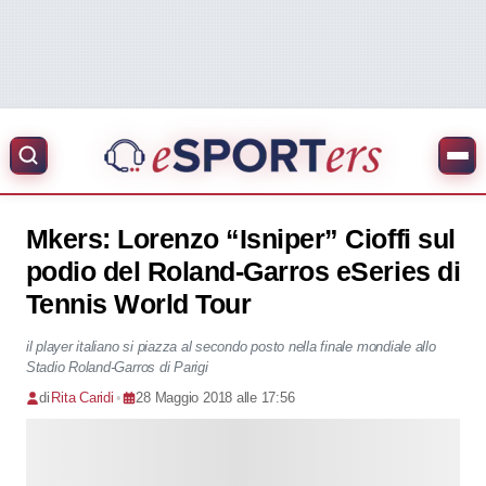
Mkers: Lorenzo “Isniper” Cioffi sul
podio del Roland-Garros eSeries di
Tennis World Tour
il player italiano si piazza al secondo posto nella finale mondiale allo
Stadio Roland-Garros di Parigi
di
Rita Caridi
•
28 Maggio 2018 alle 17:56