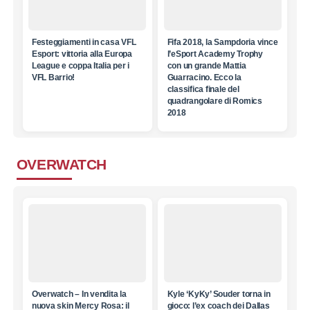
Festeggiamenti in casa VFL
Fifa 2018, la Sampdoria vince
Esport: vittoria alla Europa
l’eSport Academy Trophy
League e coppa Italia per i
con un grande Mattia
VFL Barrio!
Guarracino. Ecco la
classifica finale del
quadrangolare di Romics
2018
OVERWATCH
Overwatch – In vendita la
Kyle ‘KyKy’ Souder torna in
nuova skin Mercy Rosa: il
gioco: l’ex coach dei Dallas