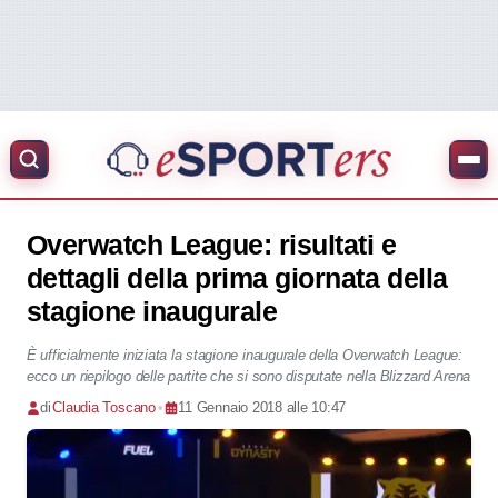
Overwatch League: risultati e
dettagli della prima giornata della
stagione inaugurale
È ufficialmente iniziata la stagione inaugurale della Overwatch League:
ecco un riepilogo delle partite che si sono disputate nella Blizzard Arena
di
Claudia Toscano
•
11 Gennaio 2018 alle 10:47