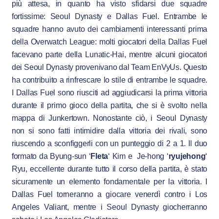
più attesa, in quanto ha visto sfidarsi due squadre
fortissime: Seoul Dynasty e Dallas Fuel. Entrambe le
squadre hanno avuto dei cambiamenti interessanti prima
della Overwatch League: molti giocatori della Dallas Fuel
facevano parte della Lunatic-Hai, mentre alcuni giocatori
dei Seoul Dynasty provenivano dal Team EnVyUs. Questo
ha contribuito a rinfrescare lo stile di entrambe le squadre.
I Dallas Fuel sono riusciti ad aggiudicarsi la prima vittoria
durante il primo gioco della partita, che si è svolto nella
mappa di Junkertown. Nonostante ciò, i Seoul Dynasty
non si sono fatti intimidire dalla vittoria dei rivali, sono
riuscendo a sconfiggerli con un punteggio di 2 a 1. Il duo
formato da Byung-sun ‘
Fleta
‘ Kim e Je-hong ‘
ryujehong
‘
Ryu, eccellente durante tutto il corso della partita, è stato
sicuramente un elemento fondamentale per la vittoria. I
Dallas Fuel torneranno a giocare venerdì contro i Los
Angeles Valiant, mentre i Seoul Dynasty giocherranno