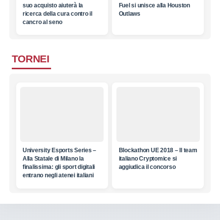
suo acquisto aiuterà la
Fuel si unisce alla Houston
ricerca della cura contro il
Outlaws
cancro al seno
TORNEI
University Esports Series –
Blockathon UE 2018 – Il team
Alla Statale di Milano la
italiano Cryptomice si
finalissima: gli sport digitali
aggiudica il concorso
entrano negli atenei italiani