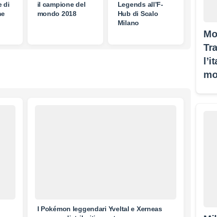
 di
il campione del
Legends all’F-
ne
mondo 2018
Hub di Scalo
Milano
Mo
Tra
l’i
mo
I Pokémon leggendari Yveltal e Xerneas