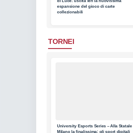
di Luce: uscita ieri la nuovissima
espansione del gioco di carte
collezionabili
TORNEI
University Esports Series – Alla Statale
Milano la finalissima: gli sport digitali