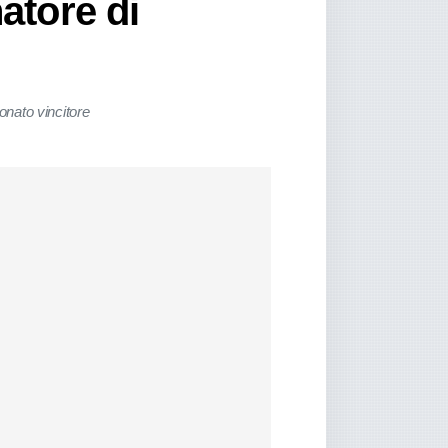
natore di
onato vincitore