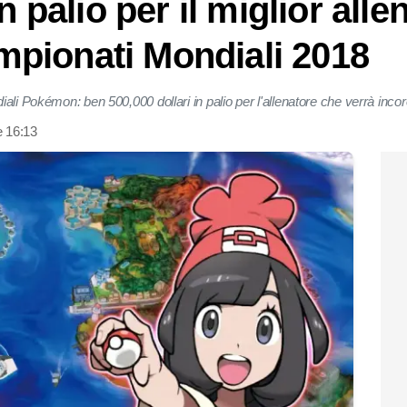
n palio per il miglior alle
pionati Mondiali 2018
ali Pokémon: ben 500,000 dollari in palio per l'allenatore che verrà incor
e 16:13