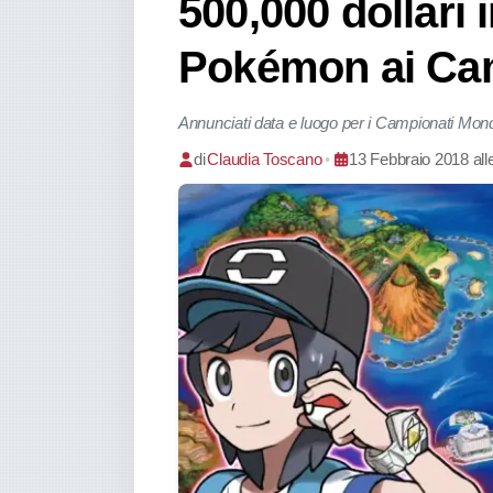
500,000 dollari i
Pokémon ai Cam
Annunciati data e luogo per i Campionati Mondi
di
Claudia Toscano
•
13 Febbraio 2018 all