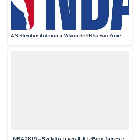
A Settembre il ritorno a Milano dell’Nba Fan Zone
NBA 2K19 – Svelati gli overall di LeBron James e