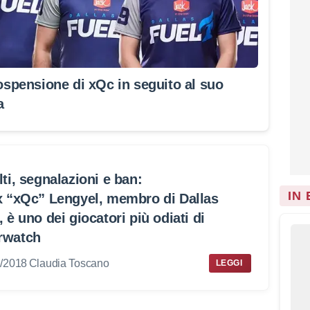
ospensione di xQc in seguito al suo
a
lti, segnalazioni e ban:
IN
x “xQc” Lengyel, membro di Dallas
, è uno dei giocatori più odiati di
rwatch
1/2018
Claudia Toscano
LEGGI