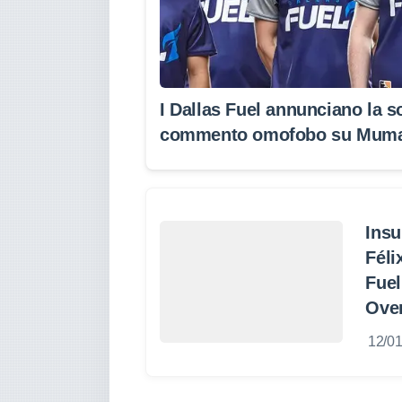
I Dallas Fuel annunciano la s
commento omofobo su Mum
Insu
Féli
Fuel
Ove
12/0