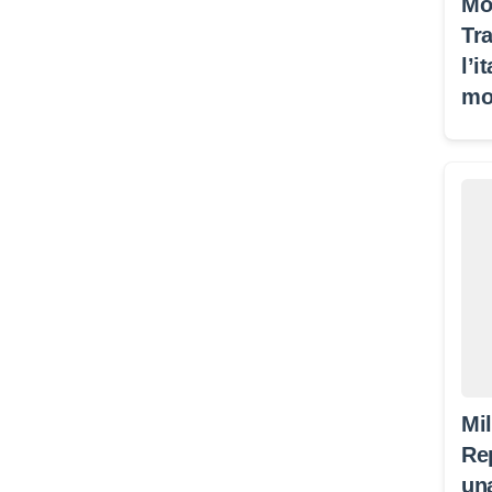
Mo
Tra
l’i
mo
Mi
Re
un