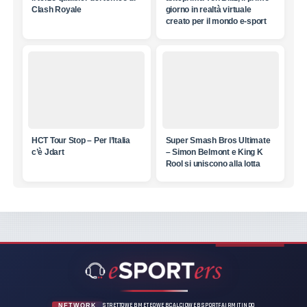
Clash Royale
giorno in realtà virtuale
creato per il mondo e-sport
HCT Tour Stop – Per l’Italia
Super Smash Bros Ultimate
c’è Jdart
– Simon Belmont e King K
Rool si uniscono alla lotta
STRETTOWEB
METEOWEB
CALCIOWEB
SPORTFAIR
MITINDO
NETWORK