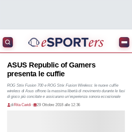
ASUS Republic of Gamers
presenta le cuffie
ROG Strix Fusion 700 e ROG Strix Fusion Wireless: le nuove cuffie
wireless di Asus offrono la massima libertà di movimento durante le fasi
di gioco più concitate e assicurano un’esperienza sonora eccezionale
di
Rita Caridi
•
29 Ottobre 2018 alle 12:36