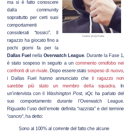
ma si è fatto conoscere
dalla community
soprattutto per certi suoi
comportamenti
considerati “tossici”. Il
Credit to: @xQc/Twitter
ragazzo ha giocato fino a
pochi giorni fa per la
Dallas Fuel
nella
Overwatch League
. Durante la Fase 1,
è stato sospeso in seguito a un
commento omofobo nei
confronti di un rivale
. Dopo essere stato
sospeso di nuovo
,
i Dallas Fuel hanno annunciato che
il ragazzo non
sarebbe più stato un membro della squadra
. In
un’intervista con il
Washington Post
, xQc ha parlato del
suo comportamento durante l’Overwatch League.
Riguardo l’uso dell’emote definita “
razzista
” e del termine
“
cancro
“, ha detto:
Sono al 100% al corrente del fatto che alcune