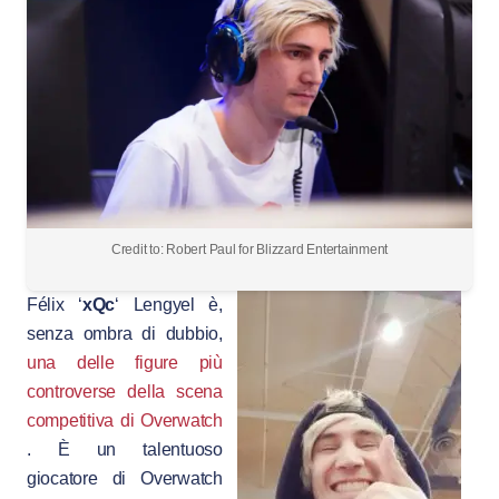
Credit to: Robert Paul for Blizzard Entertainment
Félix ‘
xQc
‘ Lengyel è,
senza ombra di dubbio,
una delle figure più
controverse della scena
competitiva di Overwatch
. È un talentuoso
giocatore di Overwatch