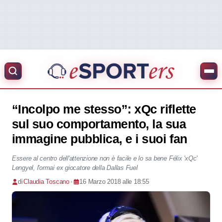
“Incolpo me stesso”: xQc riflette
sul suo comportamento, la sua
immagine pubblica, e i suoi fan
Essere al centro dell'attenzione non è facile e lo sa bene Félix 'xQc'
Lengyel, l'ormai ex giocatore della Dallas Fuel
di
Claudia Toscano
•
16 Marzo 2018 alle 18:55