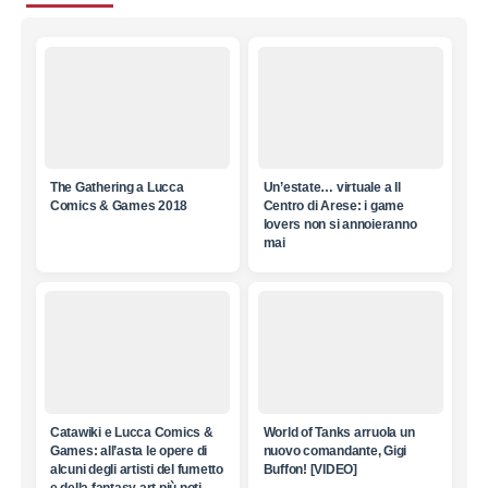
The Gathering a Lucca
Un’estate… virtuale a Il
Comics & Games 2018
Centro di Arese: i game
lovers non si annoieranno
mai
Catawiki e Lucca Comics &
World of Tanks arruola un
Games: all’asta le opere di
nuovo comandante, Gigi
alcuni degli artisti del fumetto
Buffon! [VIDEO]