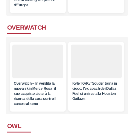
e della fantasy art più noti
d’Europa
OVERWATCH
Overwatch – In vendita la
Kyle ‘KyKy’ Souder torna in
nuova skin Mercy Rosa: il
gioco: l’ex coach dei Dallas
suo acquisto aiuterà la
Fuel si unisce alla Houston
ricerca della cura contro il
Outlaws
cancro al seno
OWL