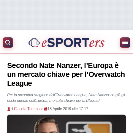
Secondo Nate Nanzer, l’Europa è
un mercato chiave per l’Overwatch
League
Per la prossima stagione dell'Overwatch League, Nate Nanzer ha già gli
occhi puntati sull'Europa, mercato chiave per la Blizzard
di
Claudia Toscano
•
18 Aprile 2018 alle 17:17