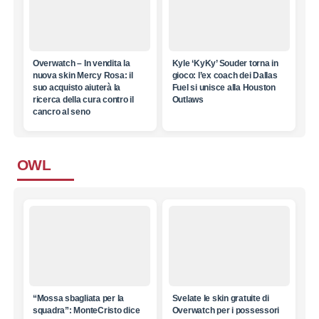
Overwatch – In vendita la
Kyle ‘KyKy’ Souder torna in
nuova skin Mercy Rosa: il
gioco: l’ex coach dei Dallas
suo acquisto aiuterà la
Fuel si unisce alla Houston
ricerca della cura contro il
Outlaws
cancro al seno
OWL
“Mossa sbagliata per la
Svelate le skin gratuite di
squadra”: MonteCristo dice
Overwatch per i possessori