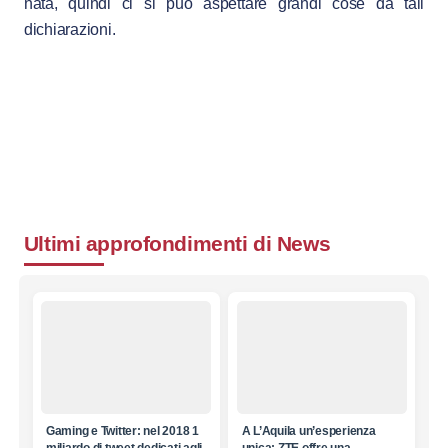
nata, quindi ci si può aspettare grandi cose da tali
dichiarazioni.
Ultimi approfondimenti di
News
Gaming e Twitter: nel 2018 1
A L’Aquila un’esperienza
miliardo di tweet dedicati agli
unica: ZTE offre una