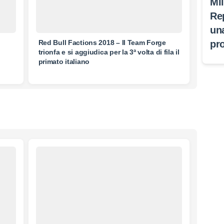
Mi
Re
un
pr
Red Bull Factions 2018 – Il Team Forge
trionfa e si aggiudica per la 3ª volta di fila il
primato italiano