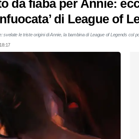
 da fiaba per Annie: ecco
infuocata’ di League of 
 svelate le triste origini di Annie, la bambina di League of Legends col p
 18:17