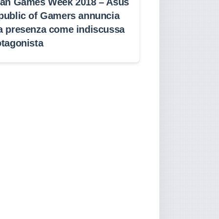
lan Games Week 2018 – Asus
public of Gamers annuncia
a presenza come indiscussa
otagonista