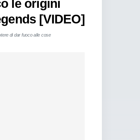
 le origini
Legends [VIDEO]
otere di dar fuoco alle cose