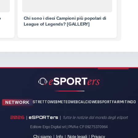
o
Chi sono i dieci Campioni più popolari di
League of Legends? [GALLERY]
STRETTOWEB
METEOWEB
CALCIOWEB
SPORTFAIR
MITINDO
NETWORK
2026
eSPORTers
|
|
Tutte le notizie dal mondo degli eSport
Editore Ergo Digital srl | PIVA e CF 09275370964
Chi siamo
|
Info
|
Note legali
|
Privacy