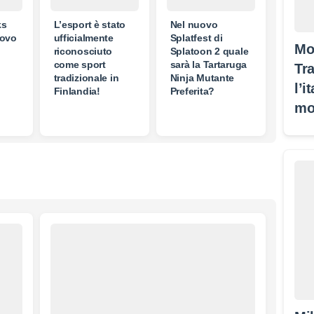
ks
L’esport è stato
Nel nuovo
uovo
ufficialmente
Splatfest di
Mo
riconosciuto
Splatoon 2 quale
come sport
sarà la Tartaruga
Tra
tradizionale in
Ninja Mutante
l’i
Finlandia!
Preferita?
mo