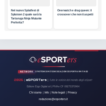
Nel nuovo Splatfest di
Overwatch e drag queen: il
Splatoon 2 quale sarà la
crossover che non ti aspetti
Tartaruga Ninja Mutante
Preferita?
STRETTOWEB
METEOWEB
CALCIOWEB
SPORTFAIR
MITINDO
NETWORK
2026
eSPORTers
|
|
Tutte le notizie dal mondo degli eSport
Editore Ergo Digital srl | PIVA e CF 09275370964
Chi siamo
|
Info
|
Note legali
|
Privacy
redazione@esporters.it