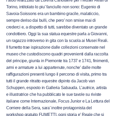
l’albo realizzato da Lorena Canottiere per i Musei Reali di
Torino, intitolato Io piu’ fanciullo non sono: Eugenio di
Savoia-Soissons era un bambino gracile, malaticcio,
sempre deriso dai bulli, che pero’ non smise mai di
crederci e, a dispetto di tutti, sarebbe diventato un grande
condottiero. Oggi la sua statua equestre parla a Giovanni,
un ragazzo introverso in gita con la scuola ai Musei Reali.
Il fumetto trae ispirazione dalle collezioni conservate nel
museo che custodiscono quadri provenienti dalla raccolta
del principe, giunta in Piemonte tra 1737 e 1741, finimenti,
armi e armature a lui appartenute, nonche’ dalle molte
raffigurazioni presenti lungo il percorso di visita, primo tra
tutti il grande ritratto equestre dipinto da Jacob van
Schuppen, esposto in Galleria Sabauda. L’autrice, artista
e illustratrice che ha pubblicato le sue tavole su riviste
italiane come Internazionale, Focus Junior e La Lettura del
Corriere della Sera, sara’ inoltre protagonista del
workshop gratuito FUMETTI, ogni storia e’ Reale che si