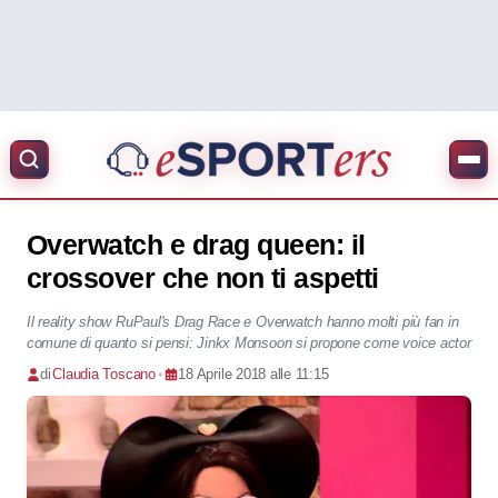
Overwatch e drag queen: il
crossover che non ti aspetti
Il reality show RuPaul's Drag Race e Overwatch hanno molti più fan in
comune di quanto si pensi: Jinkx Monsoon si propone come voice actor
di
Claudia Toscano
•
18 Aprile 2018 alle 11:15