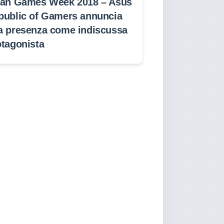
lan Games Week 2018 – Asus
public of Gamers annuncia
a presenza come indiscussa
otagonista