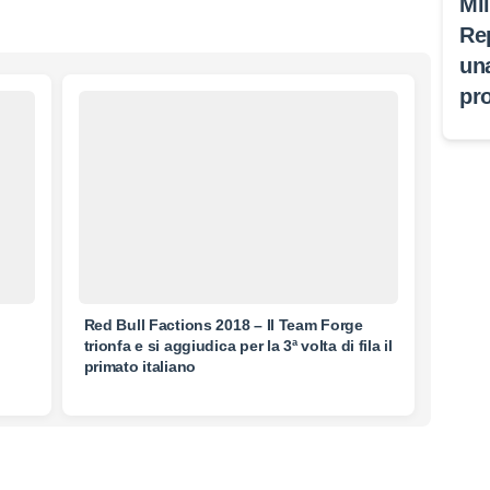
Mi
Re
un
pr
Red Bull Factions 2018 – Il Team Forge
trionfa e si aggiudica per la 3ª volta di fila il
primato italiano