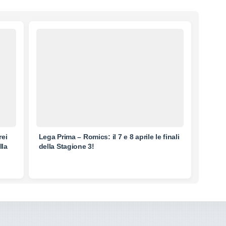
rei
Lega Prima – Romics: il 7 e 8 aprile le finali
lla
della Stagione 3!