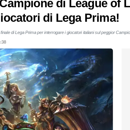
or Campione di League of
giocatori di Lega Prima!
 finale di Lega Prima per interrogare i giocatori italiani sul peggior Cam
6:38