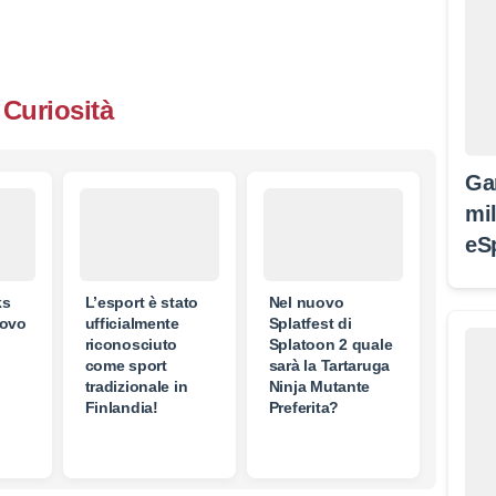
Curiosità
Ga
mil
eS
ks
L’esport è stato
Nel nuovo
uovo
ufficialmente
Splatfest di
riconosciuto
Splatoon 2 quale
come sport
sarà la Tartaruga
tradizionale in
Ninja Mutante
Finlandia!
Preferita?