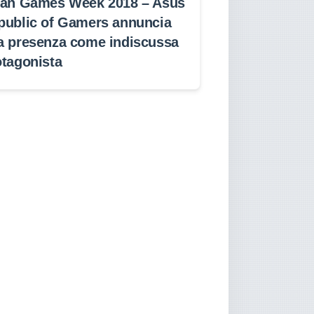
lan Games Week 2018 – Asus
public of Gamers annuncia
a presenza come indiscussa
otagonista