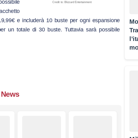
ossibile
Credit to: Blizzard Entertainment
Pacchetto
19,99€ e includerà 10 buste per ogni espansione
Mo
r un totale di 30 buste. Tuttavia sarà possibile
Tra
l’i
mo
News