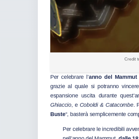
Credit 
Per celebrare l’
anno del Mammut
grazie al quale si potranno vince
espansione uscita durante quest’a
Ghiaccio
, e
Coboldi & Catacombe
. 
Buste
“, basterà semplicemente compl
Per celebrare le incredibili av
nell’anno del Mammut,
dalle 18