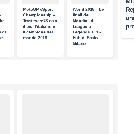
Mi
Re
MotoGP eSport
World 2018 – Le
a
Championship –
finali dei
un
fre
Trastevere73 cala
Mondiali di
pr
il bis: l’italiano è
League of
 di
il campione del
Legends all’F-
ne
mondo 2018
Hub di Scalo
Milano