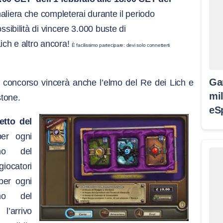
aliera che completerai durante il periodo
ossibilità di vincere 3.000 buste di
ich e altro ancora!
È facilissimo partecipare: devi solo connetterti
Ga
del concorso vincerà anche l’elmo del Re dei Lich e
mil
stone.
eS
etto del
er ogni
nno del
catori
per ogni
nno del
arrivo