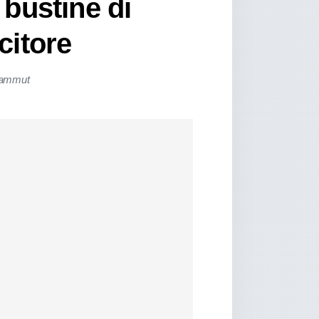
 bustine di
citore
 Mammut