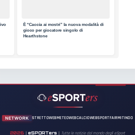
tivo
È “Caccia ai mostri” la nuova modalità di
gioco per giocatore singolo di
Hearthstone
STRETTOWEB
METEOWEB
CALCIOWEB
SPORTFAIR
MITINDO
NETWORK
2026
eSPORTers
|
|
Tutte le notizie dal mondo degli eSport