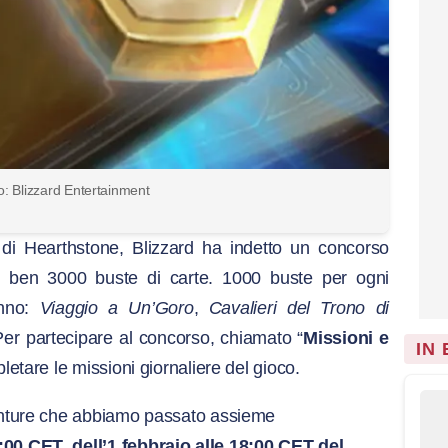
to: Blizzard Entertainment
di Hearthstone, Blizzard ha indetto un concorso
re ben 3000 buste di carte. 1000 buste per ogni
nno:
Viaggio a Un’Goro
,
Cavalieri del Trono di
Per partecipare al concorso, chiamato “
Missioni e
IN
etare le missioni giornaliere del gioco.
venture che abbiamo passato assieme
:00 CET dell’1 febbraio alle 18:00 CET del