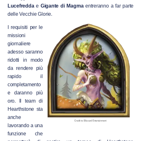
Lucefredda
e
Gigante di Magma
entreranno a far parte
delle Vecchie Glorie.
I requisiti per le
missioni
giornaliere
adesso saranno
ridotti in modo
da rendere più
rapido il
completamento
e daranno più
oro. Il team di
Hearthstone sta
anche
Credit to: Blizzard Entertainment
lavorando a una
funzione che