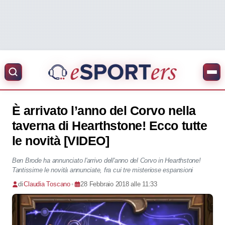
È arrivato l’anno del Corvo nella
taverna di Hearthstone! Ecco tutte
le novità [VIDEO]
Ben Brode ha annunciato l'arrivo dell'anno del Corvo in Hearthstone!
Tantissime le novità annunciate, fra cui tre misteriose espansioni
di
Claudia Toscano
•
28 Febbraio 2018 alle 11:33