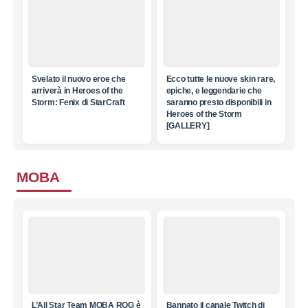
Svelato il nuovo eroe che
Ecco tutte le nuove skin rare,
arriverà in Heroes of the
epiche, e leggendarie che
Storm: Fenix di StarCraft
saranno presto disponibili in
Heroes of the Storm
[GALLERY]
MOBA
L’All Star Team MOBA ROG è
Bannato il canale Twitch di