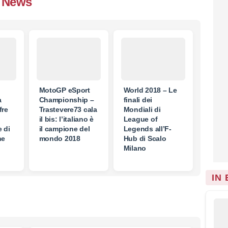
News
MotoGP eSport
World 2018 – Le
a
Championship –
finali dei
fre
Trastevere73 cala
Mondiali di
il bis: l’italiano è
League of
 di
il campione del
Legends all’F-
ne
mondo 2018
Hub di Scalo
Milano
IN