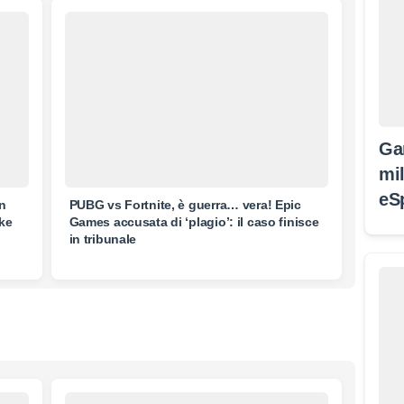
Ga
mil
eS
in
PUBG vs Fortnite, è guerra… vera! Epic
ake
Games accusata di ‘plagio’: il caso finisce
in tribunale