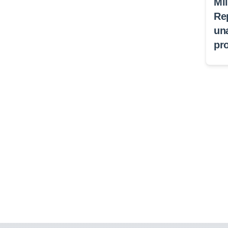
Mi
Re
un
pr