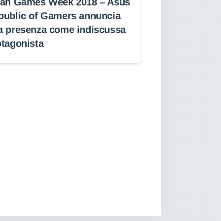
lan Games Week 2018 – Asus
public of Gamers annuncia
a presenza come indiscussa
otagonista