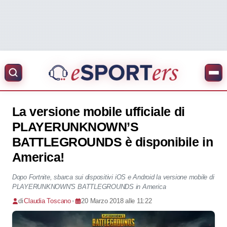
La versione mobile ufficiale di
PLAYERUNKNOWN’S
BATTLEGROUNDS è disponibile in
America!
Dopo Fortnite, sbarca sui dispositivi iOS e Android la versione mobile di
PLAYERUNKNOWN'S BATTLEGROUNDS in America
di
Claudia Toscano
•
20 Marzo 2018 alle 11:22