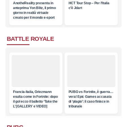
AnotheReality presenta in
HCT Tour Stop – Per l’Italia
anteprima Yon Blitz, il primo
c’è Jdart
giorno in realtà virtuale
creato per il mondo e-sport
BATTLE ROYALE
Francia-Italia, Griezmann
PUBG vs Fortnite, è guerra…
esulta come in Fortnite: dopo
vera! Epic Games accusata
il gol ecco il balletto ‘Take the
di ‘plagio’: il caso finisce in
L’ [GALLERY e VIDEO]
tribunale