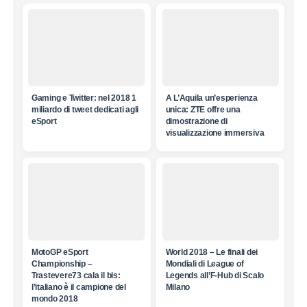
Gaming e Twitter: nel 2018 1
A L’Aquila un’esperienza
miliardo di tweet dedicati agli
unica: ZTE offre una
eSport
dimostrazione di
visualizzazione immersiva
MotoGP eSport
World 2018 – Le finali dei
Championship –
Mondiali di League of
Trastevere73 cala il bis:
Legends all’F-Hub di Scalo
l’italiano è il campione del
Milano
mondo 2018