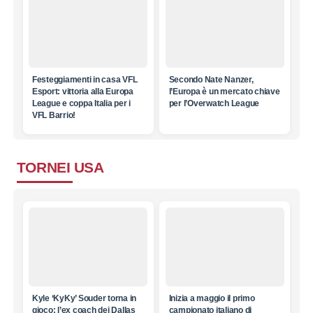
Festeggiamenti in casa VFL
Secondo Nate Nanzer,
Esport: vittoria alla Europa
l’Europa è un mercato chiave
League e coppa Italia per i
per l’Overwatch League
VFL Barrio!
TORNEI USA
Kyle ‘KyKy’ Souder torna in
Inizia a maggio il primo
gioco: l’ex coach dei Dallas
campionato italiano di