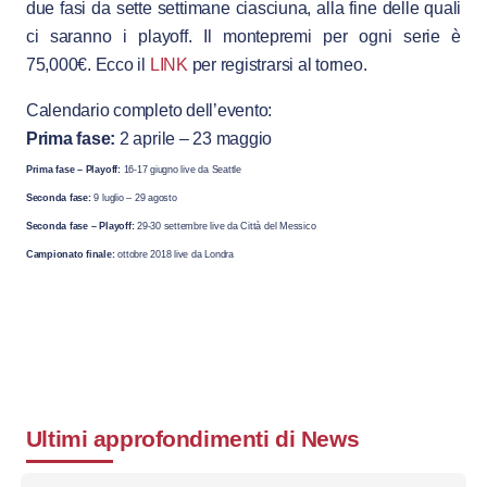
due fasi da sette settimane ciasciuna, alla fine delle quali
ci saranno i playoff. Il montepremi per ogni serie è
75,000€. Ecco il
LINK
per registrarsi al torneo.
Calendario completo dell’evento:
Prima fase:
2 aprile – 23 maggio
Prima fase – Playoff:
16-17 giugno live da Seattle
Seconda fase:
9 luglio – 29 agosto
Seconda fase – Playoff:
29-30 settembre live da Città del Messico
Campionato finale:
ottobre 2018 live da Londra
Ultimi approfondimenti di
News