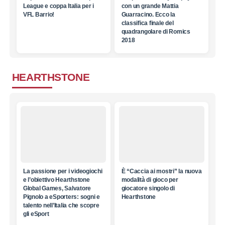
League e coppa Italia per i
con un grande Mattia
VFL Barrio!
Guarracino. Ecco la
classifica finale del
quadrangolare di Romics
2018
HEARTHSTONE
La passione per i videogiochi
È “Caccia ai mostri” la nuova
e l’obiettivo Hearthstone
modalità di gioco per
Global Games, Salvatore
giocatore singolo di
Pignolo a eSporters: sogni e
Hearthstone
talento nell’Italia che scopre
gli eSport