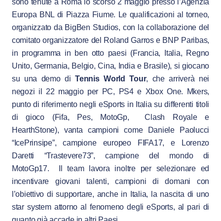
sono tenute a Roma lo scorso 2 maggio presso l’Agenzia
Europa BNL di Piazza Fiume. Le qualificazioni al torneo,
organizzato da BigBen Studios, con la collaborazione del
comitato organizzatore del Roland Garros e BNP Paribas,
in programma in ben otto paesi (Francia, Italia, Regno
Unito, Germania, Belgio, Cina, India e Brasile), si giocano
su una demo di
Tennis World Tour
, che arriverà nei
negozi il 22 maggio per PC, PS4 e Xbox One. Mkers,
punto di riferimento negli eSports in Italia su differenti titoli
di gioco (Fifa, Pes, MotoGp, Clash Royale e
HearthStone), vanta campioni come Daniele Paolucci
“IcePrinsipe”, campione europeo FIFA17, e Lorenzo
Daretti “Trastevere73”, campione del mondo di
MotoGp17. Il team lavora inoltre per selezionare ed
incentivare giovani talenti, campioni di domani con
l’obiettivo di supportare, anche in Italia, la nascita di uno
star system attorno al fenomeno degli eSports, al pari di
quanto già accade in altri Paesi.