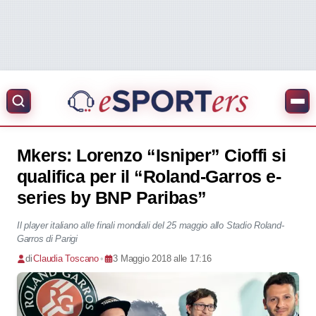
Mkers: Lorenzo “Isniper” Cioffi si
qualifica per il “Roland-Garros e-
series by BNP Paribas”
Il player italiano alle finali mondiali del 25 maggio allo Stadio Roland-
Garros di Parigi
di
Claudia Toscano
•
3 Maggio 2018 alle 17:16