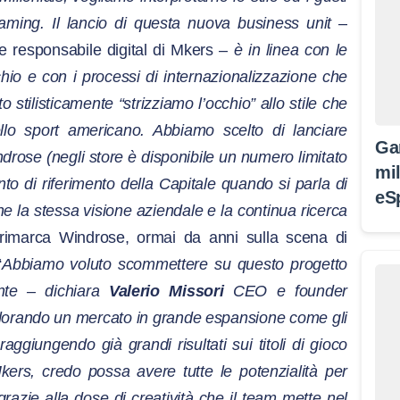
gaming. Il lancio di questa nuova business unit
–
e responsabile digital di Mkers –
è in linea con le
chio e con i processi di internazionalizzazione che
stilisticamente “strizziamo l’occhio” allo stile che
ello sport americano. Abbiamo scelto di lanciare
Ga
rose (negli store è disponibile un numero limitato
mil
nto di riferimento della Capitale quando si parla di
eS
e la stessa visione aziendale e la continua ricerca
lurimarca Windrose, ormai da anni sulla scena di
“
Abbiamo voluto scommettere su questo progetto
nte – dichiara
Valerio Missori
CEO e founder
plorando un mercato in grande espansione come gli
ggiungendo già grandi risultati sui titoli di gioco
kers, credo possa avere tutte le potenzialità per
razie alla dose di creatività che il team mette nel