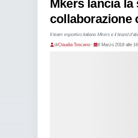
Mkers lancia la
collaborazione
Il team esportivo italiano Mkers e il brand d'
di
Claudia Toscano
•
8 Marzo 2018 alle 16