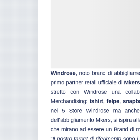
Windrose
, noto brand di abbigliam
primo partner retail ufficiale di
Mkers
stretto con Windrose una collabo
Merchandising:
tshirt
,
felpe
,
snapb
nei 5 Store Windrose ma anche on
dell’abbigliamento Mkers, si ispira al
che mirano ad essere un Brand di m
“
Il nostro target di riferimento sono i