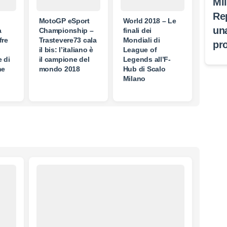
Mi
Re
MotoGP eSport
World 2018 – Le
un
a
Championship –
finali dei
fre
Trastevere73 cala
Mondiali di
pr
il bis: l’italiano è
League of
 di
il campione del
Legends all’F-
ne
mondo 2018
Hub di Scalo
Milano