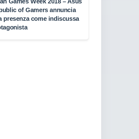
lan Games Week 2018 – Asus
public of Gamers annuncia
a presenza come indiscussa
otagonista