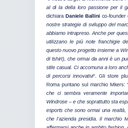
al di la della loro passione per il 
dichiara
Daniele Ballini
co-founder 
nostre strategie di sviluppo del mar
abbiamo intrapreso. Anche per questo 
utilizzano le più note franchigie d
questo nuovo progetto insieme a Wind
di tshirt), che ormai da anni è un pu
stile casual. Ci accomuna a loro anch
di percorsi innovativi
“. Gli store p
Roma puntano sul marchio Mkers: 
che ci sembra veramente importa
Windrose – e che soprattutto sta es
esports che sono ormai una realtà, ra
che l’azienda presidia. Il marchio M
affermarsi anche in ambito fashion, g