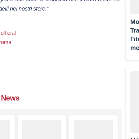
elli nei nostri store.
”
Mo
Tra
fficial
l’i
eroma
mo
News