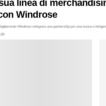
 sua linea di merchandisi
 con Windrose
abbigliamento Windrose stringono una partnership per una nuova e intrigan
:30