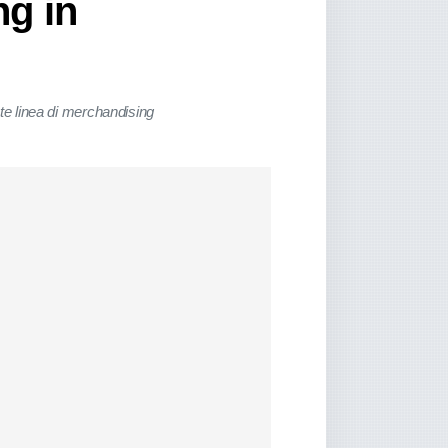
ng in
te linea di merchandising