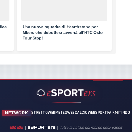
fica
Una nuova squadra di Hearthstone per
Mkers che debutterà avverrà all’HTC Oslo
Tour Stop!
STRETTOWEB
METEOWEB
CALCIOWEB
SPORTFAIR
MITINDO
NETWORK
2026
eSPORTers
|
|
Tutte le notizie dal mondo degli eSport