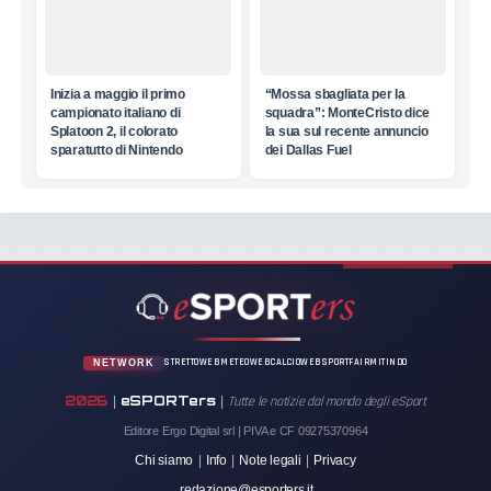
Inizia a maggio il primo
“Mossa sbagliata per la
campionato italiano di
squadra”: MonteCristo dice
Splatoon 2, il colorato
la sua sul recente annuncio
sparatutto di Nintendo
dei Dallas Fuel
STRETTOWEB
METEOWEB
CALCIOWEB
SPORTFAIR
MITINDO
NETWORK
2026
eSPORTers
|
|
Tutte le notizie dal mondo degli eSport
Editore Ergo Digital srl | PIVA e CF 09275370964
Chi siamo
|
Info
|
Note legali
|
Privacy
redazione@esporters.it