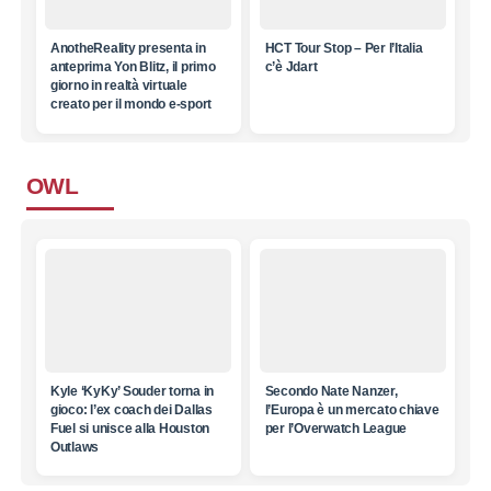
AnotheReality presenta in
HCT Tour Stop – Per l’Italia
anteprima Yon Blitz, il primo
c’è Jdart
giorno in realtà virtuale
creato per il mondo e-sport
OWL
Kyle ‘KyKy’ Souder torna in
Secondo Nate Nanzer,
gioco: l’ex coach dei Dallas
l’Europa è un mercato chiave
Fuel si unisce alla Houston
per l’Overwatch League
Outlaws