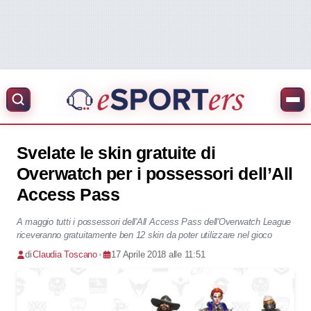
Svelate le skin gratuite di
Overwatch per i possessori dell’All
Access Pass
A maggio tutti i possessori dell'All Access Pass dell'Overwatch League
riceveranno gratuitamente ben 12 skin da poter utilizzare nel gioco
di
Claudia Toscano
•
17 Aprile 2018 alle 11:51