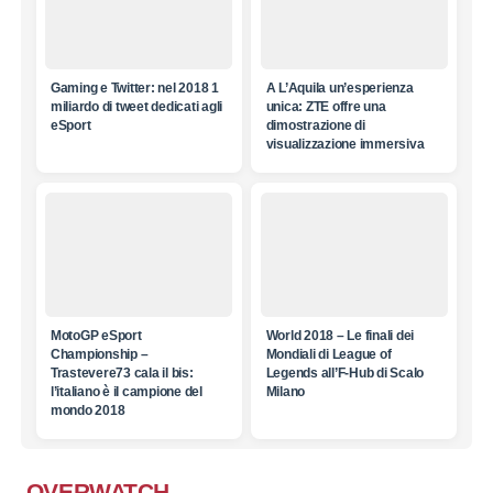
Gaming e Twitter: nel 2018 1
A L’Aquila un’esperienza
miliardo di tweet dedicati agli
unica: ZTE offre una
eSport
dimostrazione di
visualizzazione immersiva
MotoGP eSport
World 2018 – Le finali dei
Championship –
Mondiali di League of
Trastevere73 cala il bis:
Legends all’F-Hub di Scalo
l’italiano è il campione del
Milano
mondo 2018
OVERWATCH