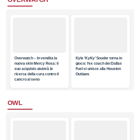
Overwatch – In vendita la
Kyle ‘KyKy’ Souder torna in
nuova skin Mercy Rosa: il
gioco: l’ex coach dei Dallas
suo acquisto aiuterà la
Fuel si unisce alla Houston
ricerca della cura contro il
Outlaws
cancro al seno
OWL