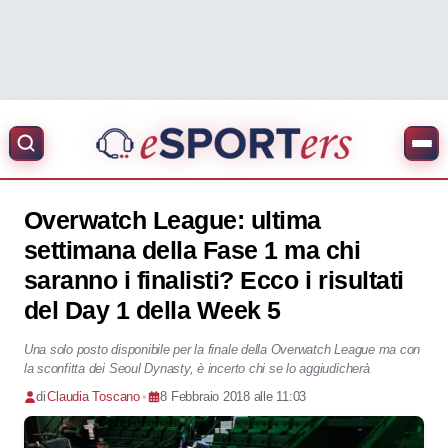
Overwatch League: ultima
settimana della Fase 1 ma chi
saranno i finalisti? Ecco i risultati
del Day 1 della Week 5
Una solo posto disponibile per la finale della Overwatch League ma con
la sconfitta dei Seoul Dynasty, è incerto chi se lo aggiudicherà
di
Claudia Toscano
•
8 Febbraio 2018 alle 11:03