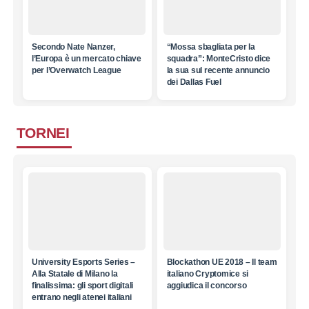
Secondo Nate Nanzer,
“Mossa sbagliata per la
l’Europa è un mercato chiave
squadra”: MonteCristo dice
per l’Overwatch League
la sua sul recente annuncio
dei Dallas Fuel
TORNEI
University Esports Series –
Blockathon UE 2018 – Il team
Alla Statale di Milano la
italiano Cryptomice si
finalissima: gli sport digitali
aggiudica il concorso
entrano negli atenei italiani