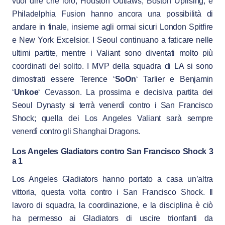
vuol dire che loro, Houston Outlaws, Boston Uprising, e
Philadelphia Fusion hanno ancora una possibilità di
andare in finale, insieme agli ormai sicuri London Spitfire
e New York Excelsior. I Seoul continuano a faticare nelle
ultimi partite, mentre i Valiant sono diventati molto più
coordinati del solito. I MVP della squadra di LA si sono
dimostrati essere Terence ‘
SoOn
‘ Tarlier e Benjamin
‘
Unkoe
‘ Cevasson. La prossima e decisiva partita dei
Seoul Dynasty si terrà venerdì contro i San Francisco
Shock; quella dei Los Angeles Valiant sarà sempre
venerdì contro gli Shanghai Dragons.
Los Angeles Gladiators contro San Francisco Shock 3
a 1
Los Angeles Gladiators hanno portato a casa un’altra
vittoria, questa volta contro i San Francisco Shock. Il
lavoro di squadra, la coordinazione, e la disciplina è ciò
ha permesso ai Gladiators di uscire trionfanti da