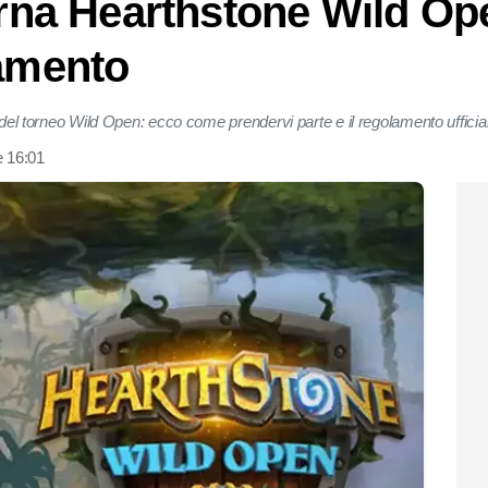
torna Hearthstone Wild O
lamento
o del torneo Wild Open: ecco come prendervi parte e il regolamento ufficia
e 16:01