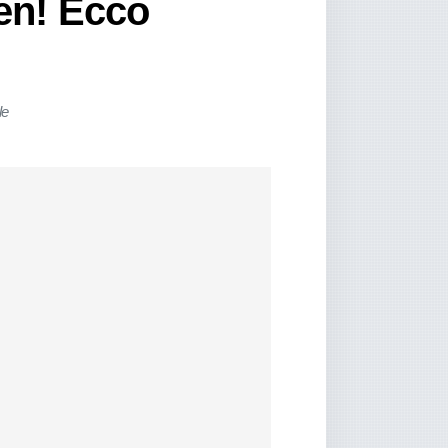
pen! Ecco
le