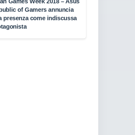
lan Games Week 2018 – Asus
public of Gamers annuncia
a presenza come indiscussa
otagonista