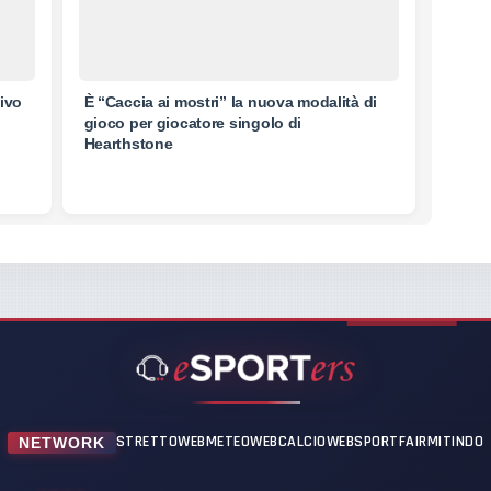
tivo
È “Caccia ai mostri” la nuova modalità di
gioco per giocatore singolo di
Hearthstone
STRETTOWEB
METEOWEB
CALCIOWEB
SPORTFAIR
MITINDO
NETWORK