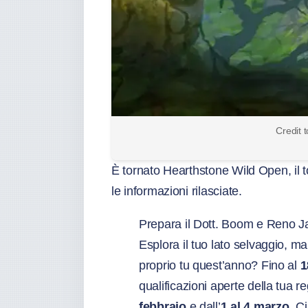
Credit 
È tornato Hearthstone Wild Open, il t
le informazioni rilasciate.
Prepara il Dott. Boom e Reno J
Esplora il tuo lato selvaggio, m
proprio tu quest’anno? Fino al
1
qualificazioni aperte della tua 
febbraio
e dall’
1 al 4 marzo
. C