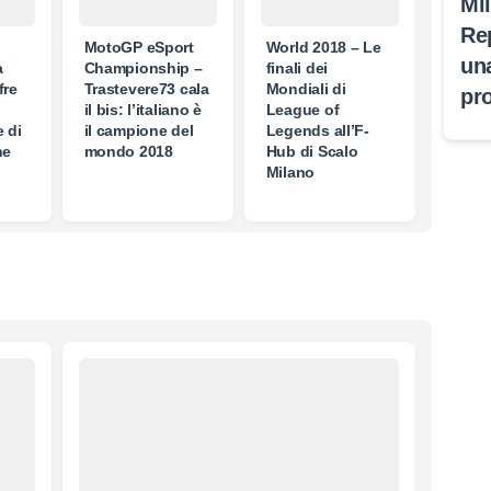
Mi
Re
MotoGP eSport
World 2018 – Le
un
a
Championship –
finali dei
fre
Trastevere73 cala
Mondiali di
pr
il bis: l’italiano è
League of
 di
il campione del
Legends all’F-
ne
mondo 2018
Hub di Scalo
Milano