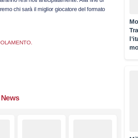
aranno resi noti anticipatamente. Alla fine di
emo chi sarà il miglior giocatore del formato
Mo
Tra
l’i
OLAMENTO.
mo
News