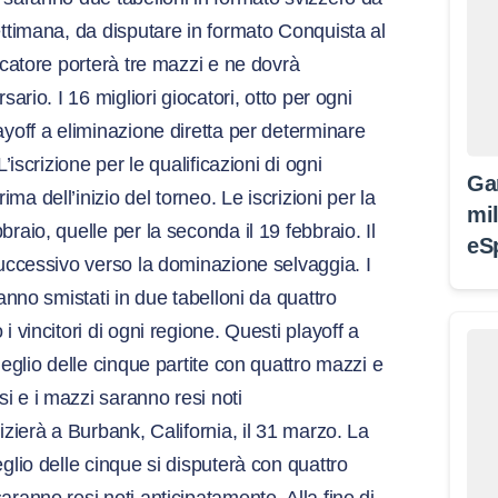
ettimana, da disputare in formato Conquista al
iocatore porterà tre mazzi e ne dovrà
sario. I 16 migliori giocatori, otto per ogni
ayoff a eliminazione diretta per determinare
L’iscrizione per le qualificazioni di ogni
Ga
a dell’inizio del torneo. Le iscrizioni per la
mil
raio, quelle per la seconda il 19 febbraio. Il
eS
successivo verso la dominazione selvaggia. I
ranno smistati in due tabelloni da quattro
i vincitori di ogni regione. Questi playoff a
meglio delle cinque partite con quattro mazzi e
i e i mazzi saranno resi noti
izierà a Burbank, California, il 31 marzo. La
glio delle cinque si disputerà con quattro