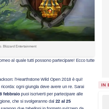
to. Blizzard Entertainment
orneo al quale tutti possono partecipare! Ecco tutte
ackson: l’Hearthstone Wild Open 2018 è qui!
IN
a ricorda: ogni giungla deve avere un re. Sarai
8 febbraio
puoi iscriverti per partecipare alle
regione, che si svolgeranno dal
22 al 25
i saranno due tabelloni in formato svizzero da