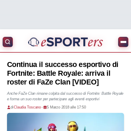
Continua il successo esportivo di
Fortnite: Battle Royale: arriva il
roster di FaZe Clan [VIDEO]
Anche FaZe Clan rimane colpita dal successo di Fortnite: Battle Royale
e forma un suo roster per partecipare agli eventi esportivi
di
Claudia Toscano
•
5 Marzo 2018 alle 17:50