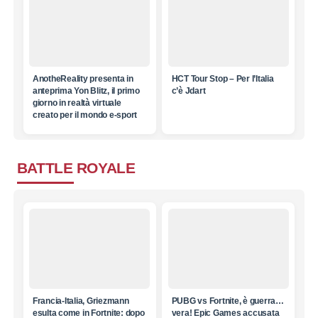
AnotheReality presenta in
HCT Tour Stop – Per l’Italia
anteprima Yon Blitz, il primo
c’è Jdart
giorno in realtà virtuale
creato per il mondo e-sport
BATTLE ROYALE
Francia-Italia, Griezmann
PUBG vs Fortnite, è guerra…
esulta come in Fortnite: dopo
vera! Epic Games accusata