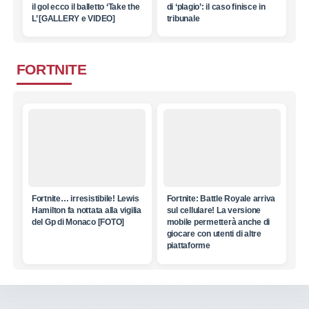
il gol ecco il balletto ‘Take the
di ‘plagio’: il caso finisce in
L’ [GALLERY e VIDEO]
tribunale
FORTNITE
Fortnite… irresistibile! Lewis
Fortnite: Battle Royale arriva
Hamilton fa nottata alla vigilia
sul cellulare! La versione
del Gp di Monaco [FOTO]
mobile permetterà anche di
giocare con utenti di altre
piattaforme