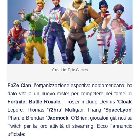
Credit to: Epic Games
FaZe Clan
, l’organizzazione esportiva nordamericana, ha
dato vita a un nuovo roster per competere nei tornei di
Fortnite: Battle Royale
. Il roster include Dennis ‘
Cloak
‘
Lepore, Thomas ‘
72hrs
‘ Mulligan, Thang ‘
SpaceLyon
‘
Phan, e Brendan ‘
Jaomock
‘ O’Brien, giocatori già noti su
Twitch per la loro attività di streaming. Ecco l’annuncio
ufficiale: