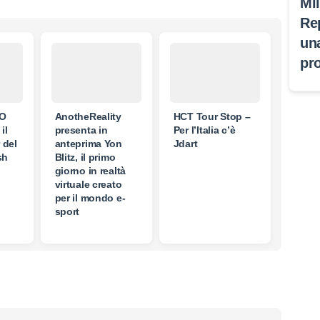
Mi
Re
un
pr
.O
AnotheReality
HCT Tour Stop –
il
presenta in
Per l’Italia c’è
r del
anteprima Yon
Jdart
sh
Blitz, il primo
giorno in realtà
virtuale creato
per il mondo e-
sport