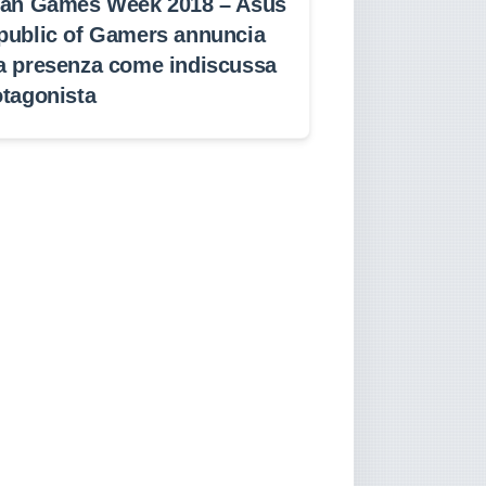
lan Games Week 2018 – Asus
public of Gamers annuncia
a presenza come indiscussa
otagonista