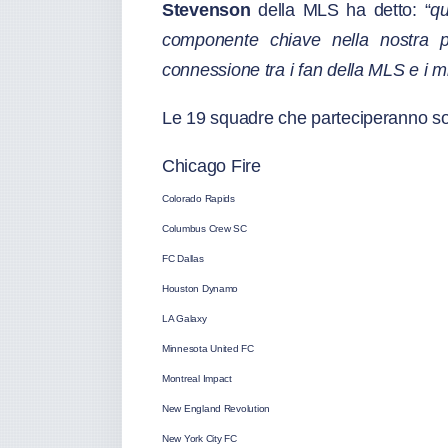
Stevenson
della MLS ha detto: “
qu
componente chiave nella nostra 
connessione tra i fan della MLS e i mil
Le 19 squadre che parteciperanno s
Chicago Fire
Colorado Rapids
Columbus Crew SC
FC Dallas
Houston Dynamo
LA Galaxy
Minnesota United FC
Montreal Impact
New England Revolution
New York City FC