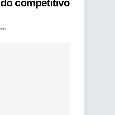
ndo competitivo
orts