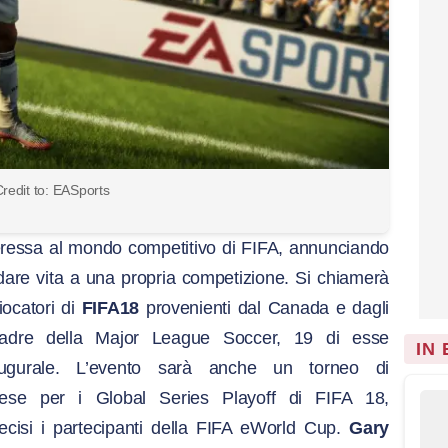
redit to: EASports
eressa al mondo competitivo di FIFA, annunciando
are vita a una propria competizione. Si chiamerà
iocatori di
FIFA18
provenienti dal Canada e dagli
uadre della Major League Soccer, 19 di esse
IN
naugurale. L’evento sarà anche un torneo di
dese per i Global Series Playoff di FIFA 18,
ecisi i partecipanti della FIFA eWorld Cup.
Gary