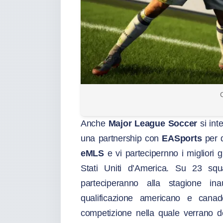
C
Anche
Major League Soccer
si int
una partnership con
EASports
per d
eMLS
e vi partecipernno i migliori g
Stati Uniti d’America. Su 23 sq
parteciperanno alla stagione i
qualificazione americano e cana
competizione nella quale verrano d