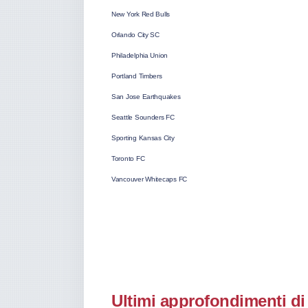
New York Red Bulls
Orlando City SC
Philadelphia Union
Portland Timbers
San Jose Earthquakes
Seattle Sounders FC
Sporting Kansas City
Toronto FC
Vancouver Whitecaps FC
Ultimi approfondimenti di