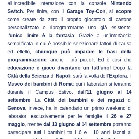
all’incredibile interazione con la console
Nintendo
Switch
. Per finire, con il
Garage Toy-Con
, si
scopre
come creare da zero il proprio giocattolo di cartone
personalizzato o riprogrammarne uno già esistente:
l
’unico limite è la fantasia
. Grazie a un’interfaccia
semplificata in cui è possibile selezionare fattori di causa
ed effetto,
chiunque può imparare
le basi della
programmazione
, anche i più piccoli. Ed è così che
educazione e gioco
diventano un tutt’uno
! Dopo la
Città della Scienza
di
Napoli
, sarà la volta dell’
Explora
, il
Museo dei bambini
di
Roma
: qui i laboratori si terranno
durante il Campus Estivo,
dall’11 giugno al 14
settembre
. La
Città dei bambini e dei ragazzi
di
Genova
, invece, ha in calendario un primo weekend di
laboratori esclusivamente per le famiglie il
26 e 27
maggio
, mentre
dal 13 giugno al 14 settembre
potranno
partecipare tutti i bambini tra i 6 e i 10 anni iscritti ai