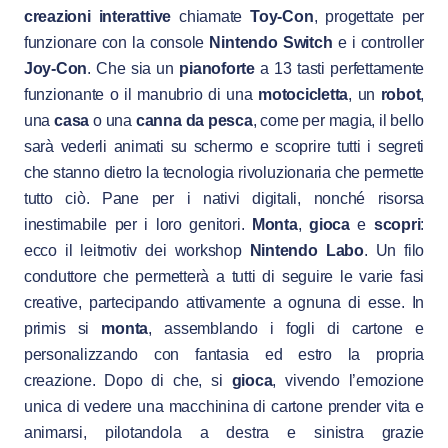
creazioni interattive
chiamate
Toy-Con
, progettate per
funzionare con la console
Nintendo Switch
e i controller
Joy-Con
. Che sia un
pianoforte
a 13 tasti perfettamente
funzionante o il manubrio di una
motocicletta
, un
robot
,
una
casa
o una
canna
da
pesca
, come per magia, il bello
sarà vederli animati su schermo e scoprire tutti i segreti
che stanno dietro la tecnologia rivoluzionaria che permette
tutto ciò. Pane per i nativi digitali, nonché risorsa
inestimabile per i loro genitori.
M
onta
,
gioca
e
scopri
:
ecco il leitmotiv dei workshop
Nintendo Labo
. Un filo
conduttore che permetterà a tutti di seguire le varie fasi
creative, partecipando attivamente a ognuna di esse. In
primis si
monta
, assemblando i fogli di cartone e
personalizzando con fantasia ed estro la propria
creazione. Dopo di che, si
gioca
, vivendo l’emozione
unica di vedere una macchinina di cartone prender vita e
animarsi, pilotandola a destra e sinistra grazie