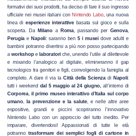
formativi dei suoi prodotti, ha deciso di fare il suo ingresso
ufficiale nei musei italiani con
Nintendo Labo
, una nuova
linea di
esperienze interattive
basata sul gioco e sulla
scoperta. Da
Milano
a
Roma
, passando per
Genova
,
Perugia
e
Napoli
: saranno ben
5 i musei
dove adulti e
bambini potranno divertirsi a più non posso partecipando
a
workshop
e
laboratori
che, unendo l’utile al dilettevole
e mixando l’analogico al digitale, elimineranno il gap
tecnologico tra genitori e figli, coinvolgendo la famiglia al
completo. A dare il via la
Città della Scienza
di
Napoli
:
tutti i weekend
dal 5 maggio al 24 giugno,
all’interno di
Corporea
,
il primo museo interattivo d’Italia sul corpo
umano
,
la prevenzione e la salute
, e nelle altre aree
espositive,
grandi e piccini scopriranno l’innovativo
Nintendo Labo con un approccio del tutto inedito. Per
imparare, divertendosi! Appassionati di tutte le età
potranno
trasformare dei semplici fogli di cartone in