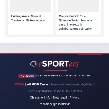
I videogame al Muse di
Grande Fratello 15 –
Trento con Nintendo Labo
Nintendo Switch lascia la
casa: interrotta la
collaborazione col reality
STRETTOWEB
METEOWEB
CALCIOWEB
SPORTFAIR
MITINDO
NETWORK
2026
eSPORTers
|
|
Tutte le notizie dal mondo degli eSport
Editore Ergo Digital srl | PIVA e CF 09275370964
Chi siamo
|
Info
|
Note legali
|
Privacy
redazione@esporters.it