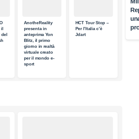
Mi
Re
un
.O
AnotheReality
HCT Tour Stop –
pr
il
presenta in
Per l’Italia c’è
r del
anteprima Yon
Jdart
sh
Blitz, il primo
giorno in realtà
virtuale creato
per il mondo e-
sport