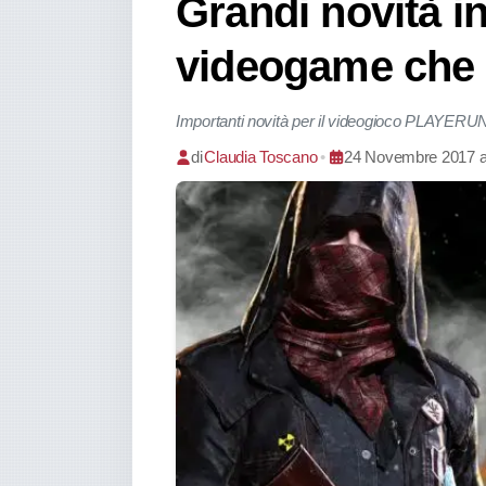
Grandi novità i
videogame che c
Importanti novità per il videogioco PL
di
Claudia Toscano
•
24 Novembre 2017 al