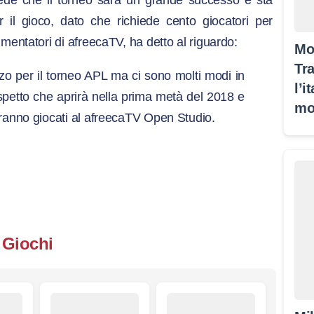
rede che il torneo sarà un grande successo e sta
r il gioco, dato che richiede cento giocatori per
ntatori di afreecaTV, ha detto al riguardo:
Mo
Tra
lizzo per il torneo APL ma ci sono molti modi in
l’i
spetto che aprirà nella prima metà del 2018 e
mo
rranno giocati al afreecaTV Open Studio.
Giochi