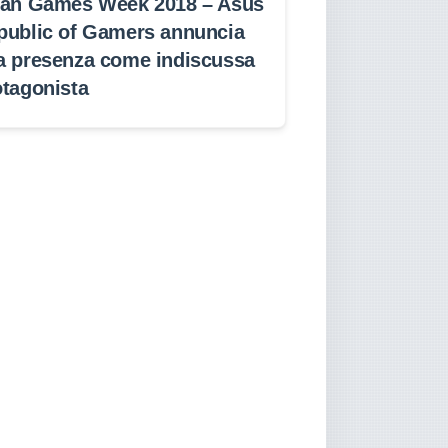
lan Games Week 2018 – Asus
public of Gamers annuncia
a presenza come indiscussa
otagonista