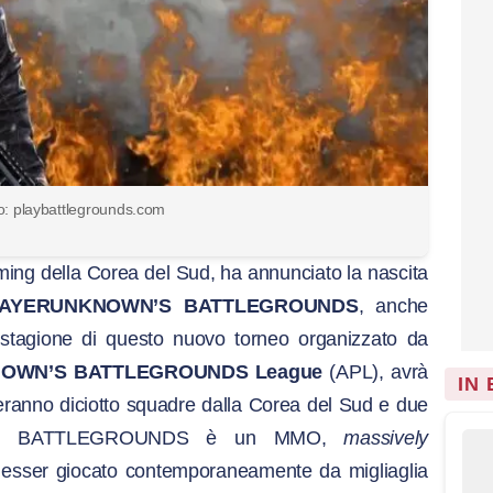
to: playbattlegrounds.com
aming della Corea del Sud, ha annunciato la nascita
LAYERUNKNOWN’S BATTLEGROUNDS
, anche
tagione di questo nuovo torneo organizzato da
OWN’S BATTLEGROUNDS League
(APL), avrà
IN
iperanno diciotto squadre dalla Corea del Sud e due
’S BATTLEGROUNDS
è un MMO,
massively
ò esser giocato contemporaneamente da migliaglia