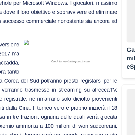
luehole per Microsoft Windows. I giocatori, massimo
a dove il loro obiettivo è sopravvivere ed eliminare
un successo commerciale nonostante sia ancora ad
versione
Ga
l 2017 ma
mil
accadda,
Credit to: playbattlegrounds.com
eS
ra tanto
a Corea del Sud potranno presto registarsi per le
e verranno trasmesse in streaming su afreecaTV.
e registrate, ne rimarrano solo diciotto provenienti
 dalla Cina. Il torneo vero e proprio inizierà il 18
a in tre frazioni, ognuna delle quali verrà giocata
o premio ammonta a 100 milioni di won sudcoreani,