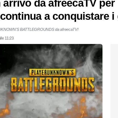
n arrivo da afreecaTV per
ontinua a conquistare i 
AYERUNKNOWN’S BATTLEGROUNDS da afreecaTV!
le 11:23